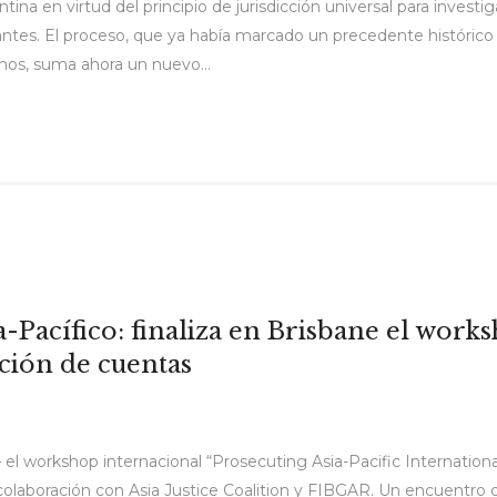
entina en virtud del principio de jurisdicción universal para inv
tes. El proceso, que ya había marcado un precedente histórico tr
chos, suma ahora un nuevo...
ia-Pacífico: finaliza en Brisbane el wor
ición de cuentas
a– el workshop internacional “Prosecuting Asia-Pacific Internatio
en colaboración con Asia Justice Coalition y FIBGAR. Un encuentro