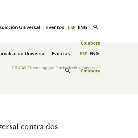
isdicción Universal
Eventos
ESP
ENG
Colabora
Jurisdicción Universal
Eventos
ESP
ENG
FIBGAR
/
Posts tagged "Jurisdicción Universal"
Colabora
iversal contra dos