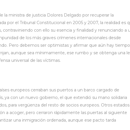
e la ministra de justicia Dolores Delgado por recuperar la
ada por el Tribunal Constitucional en 2005 y 2007, la realidad es 
s, contraviniendo con ello su esencia y finalidad y renunciando a 
 impunidad de los más graves crímenes internacionales desde
ndo. Pero debemos ser optimistas y afirmar que aún hay tiempo
orrijan, aunque sea mínimamente, ese rumbo y se obtenga una l
nsa universal de las víctimas.
países europeos cerraban sus puertos a un barco cargado de
s, ya con un nuevo gobierno, el que extendió su mano solidaria
dos, para vergüenza del resto de socios europeos. Otros estados
ón a acoger, pero cerraron rápidamente las puertas al siguiente
antizar una inmigración ordenada, aunque ese pacto tarda