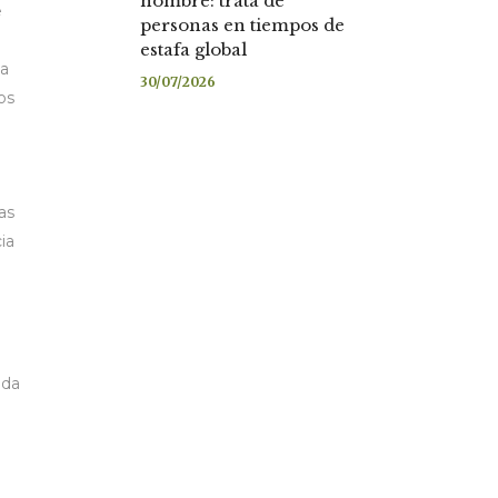
nombre: trata de
e
personas en tiempos de
estafa global
ca
30/07/2026
os
as
ia
nda