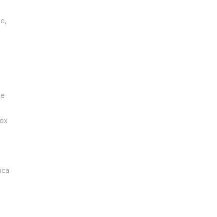
e,
ue
Vox
ica