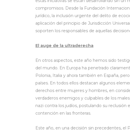
estas iniciativas se están desarrollando sin un 
compromisos. Desde la Fundación Internacion
jurídico, la inclusión urgente del delito de eco
aplicación del principio de Jurisdicción Univers
soporten los responsables de aquellas decision
El auge de la ultraderecha
En otros aspectos, este año hemos sido testigo
del mundo. En Europa ha penetrado claramente
Polonia, Italia y ahora también en España, per
países. En todos ellos destacan algunos elem
derechos entre mujeres y hombres, en conside
verdaderos enemigos y culpables de los males 
nazi contra los judíos, postulando su reclusi
contención en las fronteras.
Este año, en una decisión sin precedentes, el