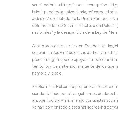
sancionatorio a Hungría por la corrupción del go
la independencia universitaria, así como el aba
artículo 7 del Tratado de la Unión Europea al v
defienden los de Salvini en Italia, o en Polon
nacionales” y la desaparición de la Ley de Memo
Al otro lado del Atlántico, en Estados Unidos,
separar a niñas y niños de sus padres y madres, 
prestar ningún tipo de apoyo ni médico ni huma
territorio, y permitiendo la muerte de los que 
hambre y la sed.
En Brasil Jair Bolsonaro propone un recorte e
siendo alabado por otros gobiernos de derech
al poder judicial y eliminando conquistas social
ya han comenzado a asesinar líderes indígenas 