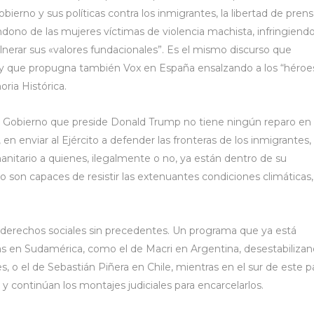
bierno y sus políticas contra los inmigrantes, la libertad de prens
ndono de las mujeres víctimas de violencia machista, infringiendo
ulnerar sus «valores fundacionales”. Es el mismo discurso que
ia, y que propugna también Vox en España ensalzando a los “héroe
ria Histórica.
 el Gobierno que preside Donald Trump no tiene ningún reparo en
en enviar al Ejército a defender las fronteras de los inmigrantes, 
nitario a quienes, ilegalmente o no, ya están dentro de su
no son capaces de resistir las extenuantes condiciones climáticas,
n derechos sociales sin precedentes. Un programa que ya está
as en Sudamérica, como el de Macri en Argentina, desestabiliza
es, o el de Sebastián Piñera en Chile, mientras en el sur de este p
y continúan los montajes judiciales para encarcelarlos.