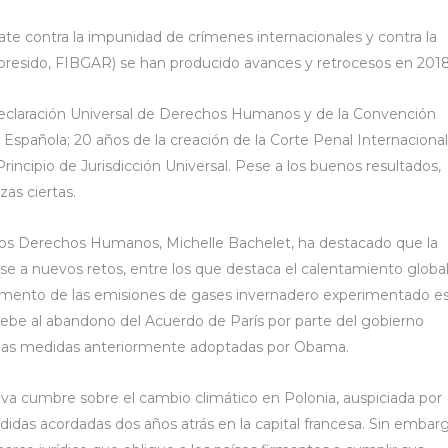
e contra la impunidad de crímenes internacionales y contra la
e presido, FIBGAR) se han producido avances y retrocesos en 2018
eclaración Universal de Derechos Humanos y de la Convención
 Española; 20 años de la creación de la Corte Penal Internacional
rincipio de Jurisdicción Universal. Pese a los buenos resultados,
as ciertas.
los Derechos Humanos, Michelle Bachelet, ha destacado que la
rse a nuevos retos, entre los que destaca el calentamiento global
umento de las emisiones de gases invernadero experimentado e
e debe al abandono del Acuerdo de París por parte del gobierno
 las medidas anteriormente adoptadas por Obama.
va cumbre sobre el cambio climático en Polonia, auspiciada por
idas acordadas dos años atrás en la capital francesa. Sin embarg