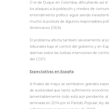
O el de Duque en Colombia, dificultando así el
los ataques a la población y medios de comuni
entendimiento político sigue siendo inexisten
mucho la postura de algunos responsables polí
Americanos (OEA).
El problema afecta también severamente al pode
tribunales bajo el control del gobierno y en E
alarmas sobre las turbias intenciones de contro
del CGPJ.
Expectativas en España
A finales de mayo se sembraron grandes expec
de austeridad que tanto sufrimiento económic
lamentablemente todo está aún pendiente, al ig
laminada en 2014 por el Partido Popular, ley 