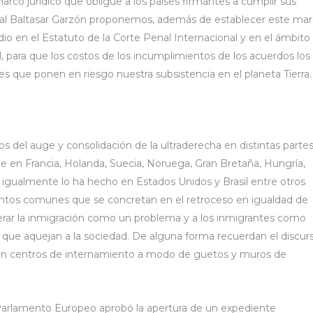
marco jurídico que obligue a los países firmantes a cumplir sus
al Baltasar Garzón proponemos, además de establecer este ma
cidio en el Estatuto de la Corte Penal Internacional y en el ámbito
al, para que los costos de los incumplimientos de los acuerdos los
es que ponen en riesgo nuestra subsistencia en el planeta Tierra.
s del auge y consolidación de la ultraderecha en distintas parte
 en Francia, Holanda, Suecia, Noruega, Gran Bretaña, Hungría,
o igualmente lo ha hecho en Estados Unidos y Brasil entre otros
entos comunes que se concretan en el retroceso en igualdad de
rar la inmigración como un problema y a los inmigrantes como
que aquejan a la sociedad. De alguna forma recuerdan el discur
ón en centros de internamiento a modo de guetos y muros de
 Parlamento Europeo aprobó la apertura de un expediente