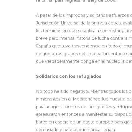
reformar para regresar a la ley de 2009.
A pesar de los ímprobos y solitarios esfuerzos d
Jurisdicción Universal de la primera época, aval
los términos en que se aplicará son restringido
breve pero intensa historia de lucha contra la
España que tuvo trascendencia en todo el mu
de que otros grupos del arco parlamentario c
que verdaderamente ponga en el núcleo la defe
Solidarios con los refugiados
No todo ha sido negativo. Mientras todos los 
inmigrantes en el Mediterráneo fue nuestro paí
para acoger a cientos de inmigrantes y refugia
apresuraron entonces a manifestar su disposici
barco en espera de un pacto europeo para gar
demasiado y parece que nunca llegará.