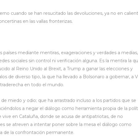
rno cuando se han resucitado las devoluciones, ya no en calient
certinas en las vallas fronterizas.
los países mediante mentiras, exageraciones y verdades a medias,
des sociales sin control ni verificación alguna. Es la mentira la q
ucido al Reino Unido al Brexit, a Trump a ganar las elecciones y
os de diverso tipo, la que ha llevado a Bolsonaro a gobernar, a 
 ultraderecha en todo el mundo.
e miedo y odio; que ha arrastrado incluso a los partidos que se
ciéndolos a negar el diálogo como herramienta propia de la polít
e vive en Cataluña, donde se acusa de antipatriotas, de no
nes se atreven a intentar poner sobre la mesa el diálogo como
vía de la confrontación permanente.