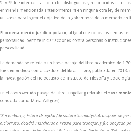
SLAPP fue interpuesta contra los distinguidos y reconocidos estudio
enmienda mencionada anteriormente ni en ninguna otra ley de memoria
utilizarse para lograr el objetivo de la gobernanza de la memoria en lí
El
ordenamiento jurídico polaco
, al igual que todos los demás or
personalidad, permite iniciar acciones contra personas o institucion
personalidad.
La demanda se refería a un breve pasaje del libro académico de 1.70
fue demandado como coeditor del libro. El libro, publicado en 2018,
la Investigación del Holocausto del Instituto de Filosofía y Sociologí
En el controvertido pasaje del libro, Engelking relataba el
testimoni
conocida como Maria Wiltgren):
“Sin embargo, Estera Drogicka (de soltera Siemiatycka), después de p
bielorrusa, decidió marcharse a Prusia para trabajar, y fue apoyada po
momento) – y en diciembre de 1942 terminó en Rastenburg (Kętrzyn) pa