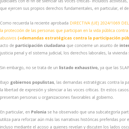
judiciales con el fin de silenciar las voces críticas- incluidos activi
que ejercen sus propios derechos fundamentales, en particular, el de
Como recuerda la reciente aprobada
DIRECTIVA (UE) 2024/1069 DEL
la protección de las personas que participan en la vida pública cont
abusivos
(«demandas estratégicas contra la participación púb
acto de
participación ciudadana
que concierne un asunto de
inte
justicia penal y el sistema judicial, los derechos laborales, la vivienda 
Sin embargo, no se trata de un
listado exhaustivo,
ya que las SLAPP
Bajo
gobiernos populistas
, las demandas estratégicas contra la pa
la libertad de expresión y silenciar a las voces críticas. En estos ca
presentan personas u organizaciones favorables al gobierno.
En particular, en
Polonia
se ha observado que una subcategoría particu
utiliza para reforzar aún más las narrativas históricas preferidas por
incluso mediante el acoso a quienes revelan y discuten los lados oscur