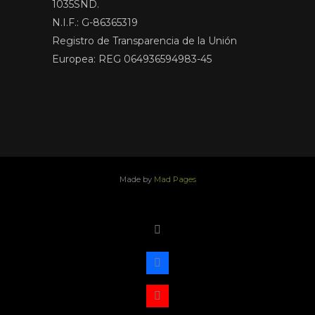
1035SND.
N.I.F.: G-86365319
Registro de Transparencia de la Unión
Europea: REG 064936594983-45
Made by
Mad Pages
x
facebook
youtube