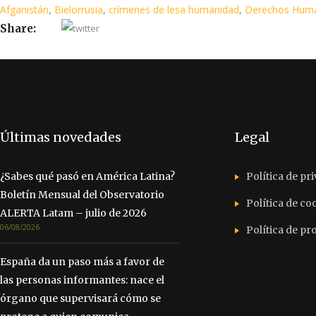
Afganistán
,
Bielorrusia
,
crímenes de lesa humanidad
,
Derechos Hum
Share:
Últimas novedades
Legal
¿Sabes qué pasó en América Latina?
Política de pr
Boletín Mensual del Observatorio
Política de co
ALERTA Latam – julio de 2026
06/08/2026
Política de p
España da un paso más a favor de
las personas informantes: nace el
órgano que supervisará cómo se