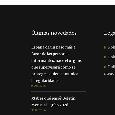
Últimas novedades
Lega
España da un paso más a
Polí
favor de las personas
Polí
informantes: nace el órgano
Pol
que supervisará cómo se
meno
protege a quien comunica
irregularidades
01/08/2026
¿Sabes qué pasó? Boletín
Mensual – Julio 2026
31/07/2026