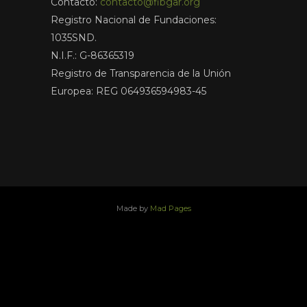
Contacto:
contacto@fibgar.org
Registro Nacional de Fundaciones:
1035SND.
N.I.F.: G-86365319
Registro de Transparencia de la Unión
Europea: REG 064936594983-45
Made by
Mad Pages
x
facebook