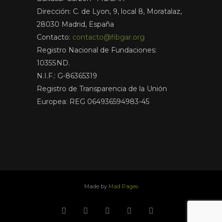
Dirección: C. de Lyon, 9, local 8, Moratalaz,
28030 Madrid, España
Contacto:
contacto@fibgar.org
Registro Nacional de Fundaciones:
1035SND.
N.I.F.: G-86365319
Registro de Transparencia de la Unión
Europea: REG 064936594983-45
Made by
Mad Pages
x
facebook
youtube
instagram
linkedin