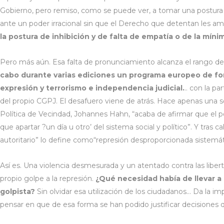
Gobierno, pero remiso, como se puede ver, a tomar una postura 
ante un poder irracional sin que el Derecho que detentan les am
la postura de inhibición y de falta de empatía o de la míni
Pero más aún. Esa falta de pronunciamiento alcanza el rango de
cabo durante varias ediciones un programa europeo de for
expresión y terrorismo e independencia judicial.
.. con la pa
del propio CGPJ. El desafuero viene de atrás. Hace apenas una s
Política de Vecindad, Johannes Hahn, “acaba de afirmar que el 
que apartar ?un día u otro’ del sistema social y político”. Y tras
autoritario” lo define como“represión desproporcionada sistemátic
Así es. Una violencia desmesurada y un atentado contra las libe
propio golpe a la represión.
¿Qué necesidad había de llevar a 
golpista?
Sin olvidar esa utilización de los ciudadanos… Da la i
pensar en que de esa forma se han podido justificar decisiones q