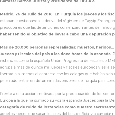
Baltasar Garzón. Jurista y Presidente de FIBGAR.
Madrid, 26 de Julio de 2016. En Turquía los jueces y los fis
estaban cuestionando la deriva del régimen de Tayyip Erdongan h
preocupa es que las detenciones comenzaron antes del fallido go
haber tenido el objetivo de llevar a cabo una depuración p
Más de 20.000 personas represaliadas; muertos, heridos… Ca
Jueces y Fiscales del país a las doce horas de la asonada
. 
instancias como la española Unión Progresista de Fiscales o ME
agrupa a más de quince mil jueces y fiscales europeos y es la as
libertad o al menos el contacto con los colegas que habían sido
permitido entrar en determinadas prisiones de Turquía para conoce
Frente a esta acción motivada por la preocupación de los sectores
Europa a la que ha sumado su voz la española Jueces para la D
categoría de ruido de instancias como nuestro sacrosanto
aquellos jueces que sacan los pies del tiesto oficial y a camb