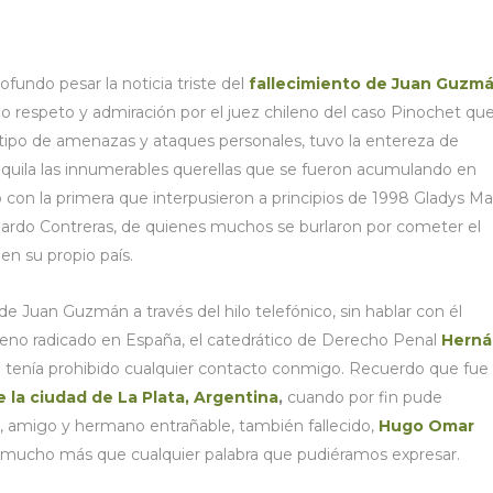
ofundo pesar la noticia triste del
fallecimiento de Juan Guzm
do respeto y admiración por el juez chileno del caso Pinochet que
tipo de amenazas y ataques personales, tuvo la entereza de
anquila las innumerables querellas que se fueron acumulando en
ó con la primera que interpusieron a principios de 1998 Gladys Ma
rdo Contreras, de quienes muchos se burlaron por cometer el
en su propio país.
e Juan Guzmán a través del hilo telefónico, sin hablar con él
leno radicado en España, el catedrático de Derecho Penal
Herná
le tenía prohibido cualquier contacto conmigo. Recuerdo que fue
 la ciudad de La Plata,
Argentina
,
cuando por fin pude
, amigo y hermano entrañable, también fallecido,
Hugo Omar
o mucho más que cualquier palabra que pudiéramos expresar.