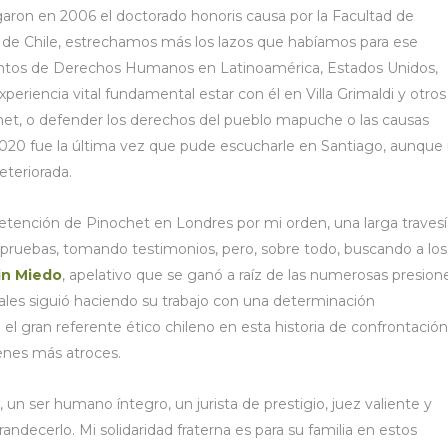
on en 2006 el doctorado honoris causa por la Facultad de
 de Chile, estrechamos más los lazos que habíamos para ese
entos de Derechos Humanos en Latinoamérica, Estados Unidos,
periencia vital fundamental estar con él en Villa Grimaldi y otros
het, o defender los derechos del pueblo mapuche o las causas
 2020 fue la última vez que pude escucharle en Santiago, aunque
eteriorada.
 detención de Pinochet en Londres por mi orden, una larga travesí
o pruebas, tomando testimonios, pero, sobre todo, buscando a los
in Miedo
, apelativo que se ganó a raíz de las numerosas presion
ales siguió haciendo su trabajo con una determinación
 el gran referente ético chileno en esta historia de confrontación
menes más atroces.
, un ser humano íntegro, un jurista de prestigio, juez valiente y
decerlo. Mi solidaridad fraterna es para su familia en estos