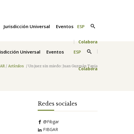
Jurisdicción Universal
Eventos
ESP
Colabora
risdicción Universal
Eventos
ESP
GAR
/
Artículos
/
Un juez sin miedo: Juan Guzmán Tapia
Colabora
Redes sociales
@Fibgar
FIBGAR