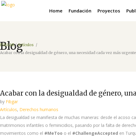
Home
Fundación
Proyectos
Publ
Blog
FIBGAR
/
Artículos
/
Acabar con la desigualdad de género, una necesidad cada vez más urgente
Acabar con la desigualdad de género, un
by
Fibgar
Artículos
,
Derechos humanos
La desigualdad se manifiesta de muchas maneras: desde el acoso cal
matrimonios infantiles o feminicidios, pasando por la falta de derech
movimientos como el
#MeToo
o el
#ChallengeAccepted
en Turqu