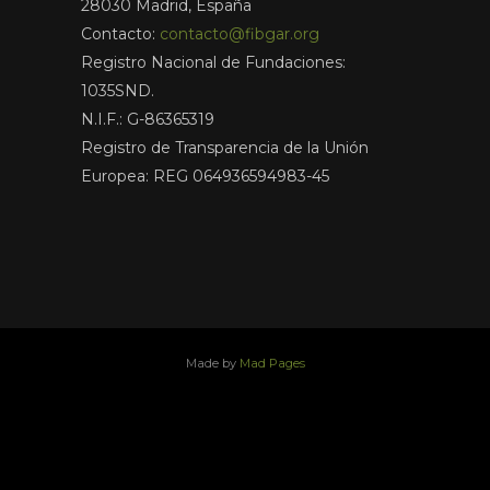
28030 Madrid, España
Contacto:
contacto@fibgar.org
Registro Nacional de Fundaciones:
1035SND.
N.I.F.: G-86365319
Registro de Transparencia de la Unión
Europea: REG 064936594983-45
Made by
Mad Pages
x
facebook