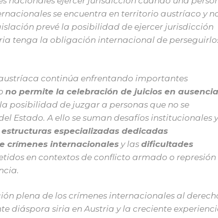
es nacionales ejercer jurisdicción cuando una perso
nacionales se encuentra en territorio austríaco y n
slación prevé la posibilidad de ejercer jurisdicción
ria tenga la obligación internacional de perseguirlo
l austríaca continúa enfrentando importantes
co
no permite la celebración de juicios en ausenci
e la posibilidad de juzgar a personas que no se
del Estado. A ello se suman desafíos institucionales 
 estructuras especializadas dedicadas
de crímenes internacionales
y las
dificultades
tidos en contextos de conflicto armado o represión
ncia.
ción plena de los crímenes internacionales al derech
te diáspora siria en Austria y la creciente experienc