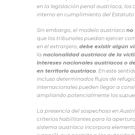
en la legislación penal austríaca, lo
interno en cumplimiento del Estatut
Sin embargo, el modelo austríaco
no 
que los tribunales puedan ejercer co
en el extranjero,
debe existir algún v
la
nacionalidad austríaca de la víct
intereses nacionales austríacos o d
en territorio austríaco
. En este senti
incluso determinados flujos de refug
internacionales pueden llegar a consi
ampliando potencialmente los supues
La presencia del sospechoso en Austria
criterios habilitantes para la apertur
sistema austríaco incorpora elementos