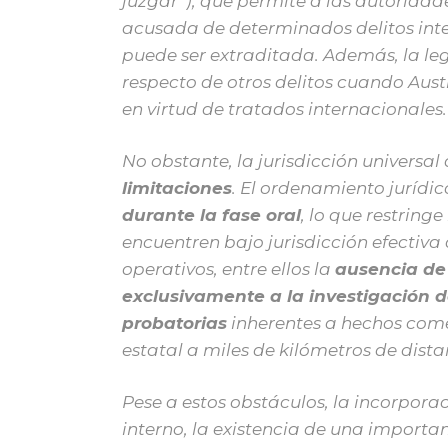
juzgar”), que permite a las autoridad
acusada de determinados delitos inter
puede ser extraditada. Además, la legi
respecto de otros delitos cuando Aust
en virtud de tratados internacionales.
No obstante, la jurisdicción universa
limitaciones
. El ordenamiento jurídi
durante la fase oral
, lo que restring
encuentren bajo jurisdicción efectiva 
operativos, entre ellos la
ausencia de
exclusivamente a la investigación 
probatorias
inherentes a hechos come
estatal a miles de kilómetros de dista
Pese a estos obstáculos, la incorpora
interno, la existencia de una importan