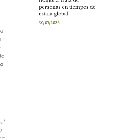
nombre: trata de
personas en tiempos de
estafa global
30/07/2026
ra
s
e
de
so
el
o