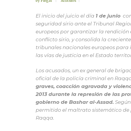
by
Fibgar
Artículos
El inicio del juicio el día
1 de junio
cont
seguridad sirio ante el Tribunal Regi
europeos por garantizar la rendición
conflicto sirio, y consolida la crecient
tribunales nacionales europeos para 
las vías de justicia en el Estado territ
Los acusados, un ex general de brigada 
oficial de la policía criminal en Raq
graves, coacción agravada y violen
2013 durante la represión de las p
gobierno de Bashar al-Assad.
Según 
permitido el maltrato sistemático de
Raqqa.