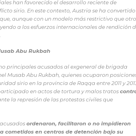
les han favorecido el desarrollo reciente de
icto sirio. En este contexto, Austria se ha convertido
 que, aunque con un modelo más restrictivo que otr
uyendo a los esfuerzos internacionales de rendición 
.
y Musab Abu Rukbah
omo principales acusados al exgeneral de brigada
ronel Musab Abu Rukbah, quienes ocuparon posicione
idad sirio en la provincia de Raqqa entre 2011 y 201
rticipado en actos de tortura y malos tratos
contr
te la represión de las protestas civiles que
s acusados
ordenaron, facilitaron o no impidieron
ica cometidos en centros de detención bajo su