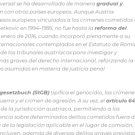
niversal se ha desarrollado de manera
gradual y
 con otros países europeos. Aunque Austria
esos europeos vinculados a los crímenes cometidos 
etkovic en 1994–1995, no fue hasta la
reforma del
e enero de 2016, cuando incorporó plenamente a su
nternacionales contemplados en el Estatuto de Roma
e los tribunales austríacos para investigar y
más graves del derecho internacional, reforzando la
es asumidas en materia de justicia penal
fgesetzbuch (StGB)
tipifica el genocidio, los crímene
erra y el crimen de agresión. A su vez, el
artículo 6
de la jurisdicción austríaca, permitiendo a los
encia sobre determinados delitos cometidos fuera d
de la legislación aplicable en el lugar de comisión.
ncluyen, además de diversos delitos graves previsto