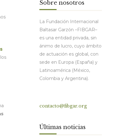
Sobre nosotros
nos
La Fundación Internacional
Baltasar Garzón –FIBGAR–
es una entidad privada, sin
ánimo de lucro, cuyo ámbito
as
de actuación es global, con
 los
sede en Europa (España) y
Latinoamérica (México,
Colombia y Argentina).
Contacto
ha
contacto@fibgar.org
as
Últimas noticias