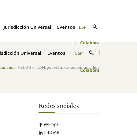
Jurisdicción Universal
Eventos
ESP
Colabora
risdicción Universal
Eventos
ESP
humanos
/
BLOG > #25N, por el fin de los feminicidios
Colabora
Redes sociales
@Fibgar
FIBGAR