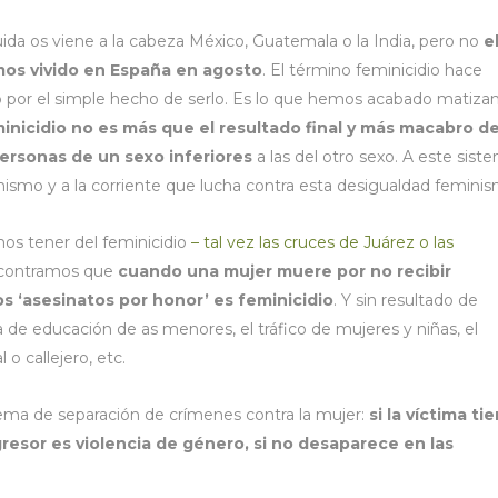
 os viene a la cabeza México, Guatemala o la India, pero no
e
os vivido en España en agosto
. El término feminicidio hace
lo por el simple hecho de serlo. Es lo que hemos acabado matiza
minicidio no es más que el resultado final y más macabro d
personas de un sexo inferiores
a las del otro sexo. A este sist
hismo y a la corriente que lucha contra esta desigualdad feminis
s tener del feminicidio
– tal vez las cruces de Juárez o las
contramos que
cuando una mujer muere por no recibir
os ‘asesinatos por honor’ es feminicidio
. Y sin resultado de
lta de educación de as menores, el tráfico de mujeres y niñas, el
l o callejero, etc.
ema de separación de crímenes contra la mujer:
si la víctima ti
resor es violencia de género, si no desaparece en las