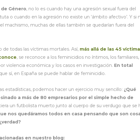
ia de Género
, no lo es cuando hay una agresión sexual fuera del
tuta o cuando en la agresión no existe un ‘ámbito afectivo’. Y si 
del machismo, muchas de ellas también se quedarían fuera del
 de todas las víctimas mortales. Así,
más allá de las 45 víctim
econoce
, se reconoce a los feminicidios no íntimos, los familiares,
 por violencia económica y los casos en investigación.
En total
ue sí, en España se puede hablar de feminicidio.
las estadísticas, podemos hacer un ejercicio muy sencillo:
¿Qué
sesinado a más de 80 empresarios por el simple hecho de
ciera un futbolista muerto junto al cuerpo de su verdugo que se 
 que nos quedáramos todos en casa pensando que son cos
, ¿verdad?
elacionadas en nuestro blog: