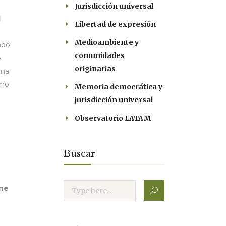
Jurisdicción universal
l
Libertad de expresión
Medioambiente y
ndo
comunidades
e
originarias
ema
mo.
Memoria democrática y
jurisdicción universal
Observatorio LATAM
Buscar
ene