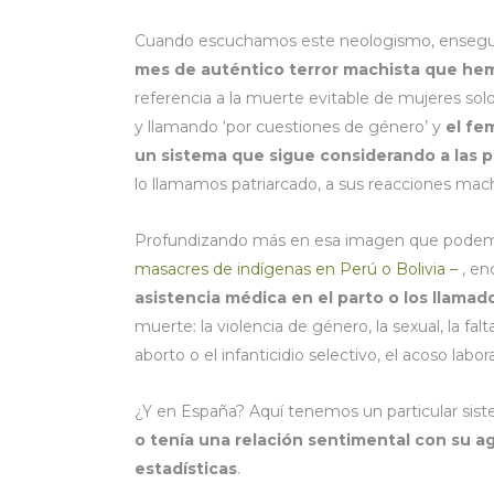
Cuando escuchamos este neologismo, enseguida
mes de auténtico terror machista que hem
referencia a la muerte evitable de mujeres so
y llamando ‘por cuestiones de género’ y
el fe
un sistema que sigue considerando a las 
lo llamamos patriarcado, a sus reacciones mac
Profundizando más en esa imagen que podemo
masacres de indígenas en Perú o Bolivia –
, en
asistencia médica en el parto o los llamad
muerte: la violencia de género, la sexual, la fa
aborto o el infanticidio selectivo, el acoso labora
¿Y en España? Aquí tenemos un particular sist
o tenía una relación sentimental con su ag
estadísticas
.