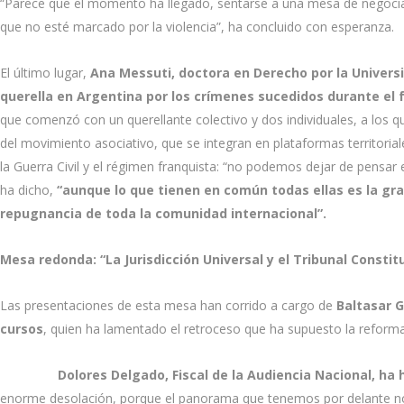
“Parece que el momento ha llegado, sentarse a una mesa de negocia
que no esté marcado por la violencia”, ha concluido con esperanza.
El último lugar,
Ana Messuti, doctora en Derecho por la Univer
querella en Argentina por los crímenes sucedidos durante el
que comenzó con un querellante colectivo y dos individuales, a los
del movimiento asociativo, que se integran en plataformas territorial
la Guerra Civil y el régimen franquista: “no podemos dejar de pensar e
ha dicho,
“aunque lo que tienen en común todas ellas es la gra
repugnancia de toda la comunidad internacional”.
Mesa redonda: “La Jurisdicción Universal y el Tribunal Consti
Las presentaciones de esta mesa han corrido a cargo de
Baltasar G
cursos
, quien ha lamentado el retroceso que ha supuesto la reforma 
Dolores Delgado, Fiscal de la Audiencia Nacional, ha 
enorme desolación, porque el panorama que tenemos por delante no