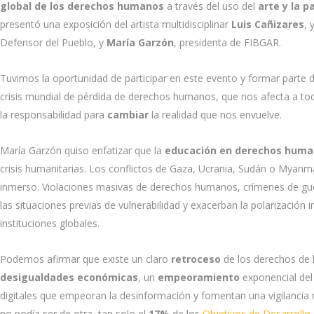
global de los derechos humanos
a través del uso del
arte y la p
presentó una exposición del artista multidisciplinar
Luis Cañizares
, 
Defensor del Pueblo, y
María Garzón
, presidenta de FIBGAR.
Tuvimos la oportunidad de participar en este evento y formar parte d
crisis mundial de pérdida de derechos humanos, que nos afecta a to
la responsabilidad para
cambiar
la realidad que nos envuelve.
María Garzón quiso enfatizar que la
educación en derechos hum
crisis humanitarias. Los conflictos de Gaza, Ucrania, Sudán o Myan
inmerso. Violaciones masivas de derechos humanos, crímenes de gue
las situaciones previas de vulnerabilidad y exacerban la polarización 
instituciones globales.
Podemos afirmar que existe un claro
retroceso
de los derechos de
desigualdades económicas
, un
empeoramiento
exponencial de
digitales que empeoran la desinformación y fomentan una vigilanci
no podía ser de otra, tan solo el
17%
de los
Objetivos de Desarrollo 