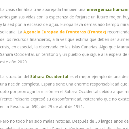
La crisis climática trae aparejada también una
emergencia humani
arriesgan sus vidas con la esperanza de forjarse un futuro mejor, h
y la sed por la escasez de agua. Europa lleva demasiado tiempo mir
solidaria. La
Agencia Europea de Fronteras (Frontex)
recomienda e
de los recursos financieros, a la vez que estima que deben ser aum
crisis, en especial, la observada en las Islas Canarias. Algo que Ma
Sáhara Occidental, un territorio y un pueblo que sigue a la espera 
este año 2020.
La situación del
Sáhara Occidental
es el mejor ejemplo de una desc
una nación completa. España tiene una enorme responsabilidad que s
opto por prorrogar la misión en el Sáhara Occidental debido a que mi
Frente Polisario expresó su disconformidad, reiterando que no exis
en la Resolución 690, del 29 de abril de 1991.
Pero no todo han sido malas noticias. Después de 30 largos años de
un plebiscito romper con la Constitución impuesta por el dictador 