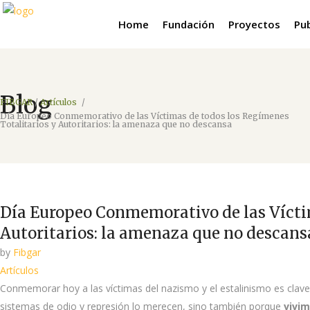
Home
Fundación
Proyectos
Pu
Blog
FIBGAR
/
Artículos
/
Día Europeo Conmemorativo de las Víctimas de todos los Regímenes
Totalitarios y Autoritarios: la amenaza que no descansa
Día Europeo Conmemorativo de las Víctim
Autoritarios: la amenaza que no descans
by
Fibgar
Artículos
Conmemorar hoy a las víctimas del nazismo y el estalinismo es clav
sistemas de odio y represión lo merecen, sino también porque
vivi