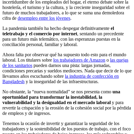
incertidumbre de los empleados del hogar, el eterno debate sobre la
hostelería, el turismo y la cultura, y la creciente inseguridad sobre el
futuro de muchos trabajadores, a lo que se suma una demoledora
cifra de
desempleo entre los jóvenes
.
La pandemia también ha hecho despegar definitivamente
el
teletrabajo y el comercio por internet
, sentando un precedente
para un futuro más telemático, con las esperanzas puestas en la
conciliación personal, familiar y laboral.
Ahora falta por observar qué ha supuesto todo esto para el mundo
laboral. Los titulares sobre
los trabajadores de Amazon
o
las quejas
de los sanitarios
pueden darnos una pista: largas jornadas,
condiciones precarias y sueldos mediocres. Nada que decir de lo que
llevamos años escuchando sobre
la industria de confección en
Bangladesh
y la inseguridad de las infraestructuras.
No obstante, la “nueva normalidad” se nos presenta como
una
oportunidad para transformar la inestabilidad, la
vulnerabilidad y la desigualdad
en el mercado laboral
y para
revertir la crispación y la erosión de la cohesión social por la pérdida
de empleos y de ingresos.
Tenemos la ocasión de invertir y garantizar la seguridad de los
trabajadores y la sostenibilidad de los puestos de trabajo, con el foco