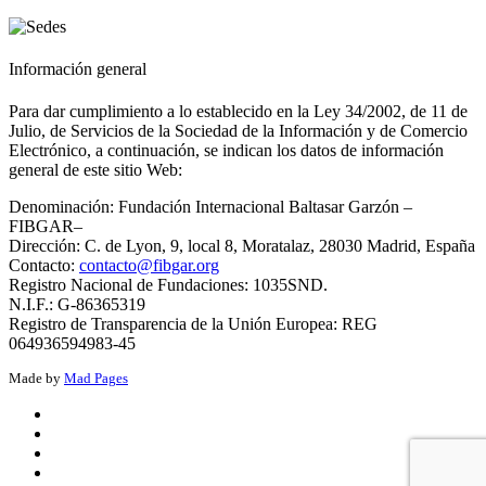
Información general
Para dar cumplimiento a lo establecido en la Ley 34/2002, de 11 de
Julio, de Servicios de la Sociedad de la Información y de Comercio
Electrónico, a continuación, se indican los datos de información
general de este sitio Web:
Denominación: Fundación Internacional Baltasar Garzón –
FIBGAR–
Dirección: C. de Lyon, 9, local 8, Moratalaz, 28030 Madrid, España
Contacto:
contacto@fibgar.org
Registro Nacional de Fundaciones: 1035SND.
N.I.F.: G-86365319
Registro de Transparencia de la Unión Europea: REG
064936594983-45
Made by
Mad Pages
x
facebook
youtube
instagram