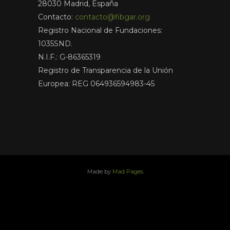
28030 Madrid, España
Contacto:
contacto@fibgar.org
Registro Nacional de Fundaciones:
1035SND.
N.I.F.: G-86365319
Registro de Transparencia de la Unión
Europea: REG 064936594983-45
Made by
Mad Pages
x
facebook