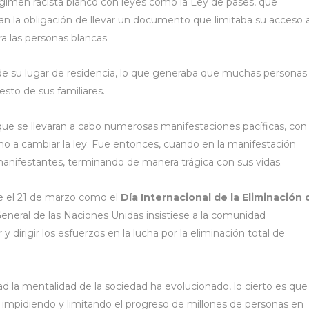
égimen racista blanco con leyes como la Ley de pases, que
ían la obligación de llevar un documento que limitaba su acceso 
a las personas blancas.
de su lugar de residencia, lo que generaba que muchas personas
sto de sus familiares.
ue se llevaran a cabo numerosas manifestaciones pacíficas, con 
erno a cambiar la ley. Fue entonces, cuando en la manifestación
 manifestantes, terminando de manera trágica con sus vidas.
e el 21 de marzo como el
Día Internacional de la Eliminación 
eneral de las Naciones Unidas insistiese a la comunidad
 dirigir los esfuerzos en la lucha por la eliminación total de
la mentalidad de la sociedad ha evolucionado, lo cierto es que 
, impidiendo y limitando el progreso de millones de personas en