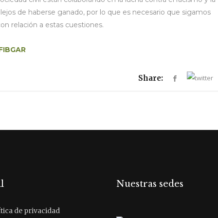
y lejos de haberse ganado, por lo que es necesario que sigamos
on relación a estas cuestiones.
 FIBGAR
Share:
l
Nuestras sedes
tica de privacidad