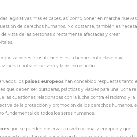
das legislativas más eficaces, así como poner en marcha nuevas
n cuestión de derechos humanos. No obstante, también es necesa
 de vista de las personas directamente afectadas y crear
itales.
rganizaciones e instituciones es la herramienta clave para
az lucha contra el racismo y la discriminación.
ervados, los
países europeos
han concebido respuestas tanto 
s que deben ser duraderas, prácticas y viables para una lucha re
e las cuestiones relacionadas con la lucha contra el racismo y la
spectiva de la protección y promoción de los derechos humanos, e
cho fundamental de todos los seres humanos.
ores
que se pueden observar a nivel nacional y europeo y que
iedad civil están colaborando en la lucha contra el racismo y la