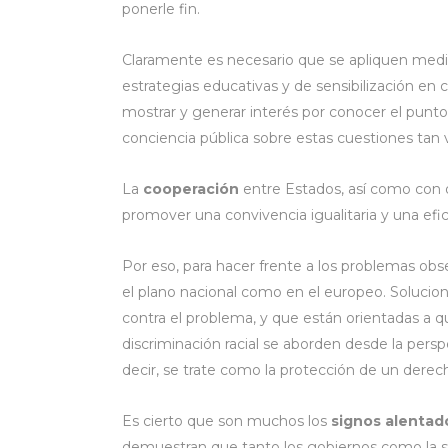
ponerle fin.
Claramente es necesario que se apliquen medi
estrategias educativas y de sensibilización e
mostrar y generar interés por conocer el punto
conciencia pública sobre estas cuestiones tan v
La
cooperación
entre Estados, así como con o
promover una convivencia igualitaria y una efic
Por eso, para hacer frente a los problemas obs
el plano nacional como en el europeo. Solucione
contra el problema, y que están orientadas a qu
discriminación racial se aborden desde la per
decir, se trate como la protección de un dere
Es cierto que son muchos los
signos alentad
demuestran que tanto los gobiernos como la soc