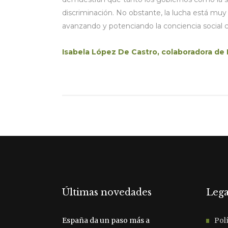
discriminación. No obstante, la lucha está mu
avanzando y potenciando la conciencia social c
Isabela López De Castro, colaboradora de
Últimas novedades
Lega
España da un paso más a
Polí