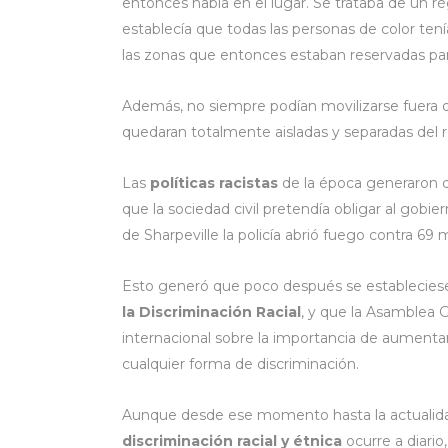
entonces había en el lugar. Se trataba de un r
establecía que todas las personas de color ten
las zonas que entonces estaban reservadas par
Además, no siempre podían movilizarse fuera 
quedaran totalmente aisladas y separadas del re
Las
políticas racistas
de la época generaron q
que la sociedad civil pretendía obligar al gobi
de Sharpeville la policía abrió fuego contra 69
Esto generó que poco después se establecies
la Discriminación Racial
, y que la Asamblea G
internacional sobre la importancia de aumentar y
cualquier forma de discriminación.
Aunque desde ese momento hasta la actualidad 
discriminación racial y étnica
ocurre a diario