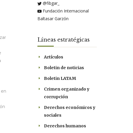
@fibgar_
Fundación Internacional
Baltasar Garzón
zar
Líneas estratégicas
e
Artículos
a
Boletin de noticias
Boletin LATAM
Crimen organizado y
 en
corrupción
ión
Derechos económicos y
sociales
Derechos humanos