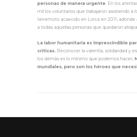
personas de manera urgente
. En los atent
mil los voluntarios que trabajaron asistiendo a 
terremoto acaecido en Lorca en 2011, adonde ac
a todas aquellas personas que quedaron atrap
La labor humanitaria es imprescindible pa
críticas.
Reconocer la valentía, solidaridad y e
los demás es lo mínimo que podemos hacer
. 
mundiales, pero son los héroes que neces