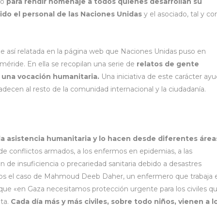
mo
para rendir homenaje a todos quienes desarrollan su
uido el personal de las Naciones Unidas
y el asociado, tal y c
ene así relatada en la página web que Naciones Unidas puso en
ride. En ella se recopilan una serie de
relatos de gente
 una vocación humanitaria.
Una iniciativa de este carácter ay
padecen al resto de la comunidad internacional y la ciudadanía.
a asistencia humanitaria y lo hacen desde diferentes área
de conflictos armados, a los enfermos en epidemias, a las
 de insuficiencia o precariedad sanitaria debido a desastres
amos el caso de Mahmoud Deeb Daher, un enfermero que trabaja 
a que «en Gaza necesitamos protección urgente para los civiles q
nta.
Cada día más y más civiles, sobre todo niños, vienen a l