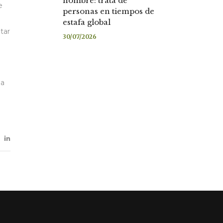
nombre: trata de
e
personas en tiempos de
estafa global
tar
30/07/2026
 a