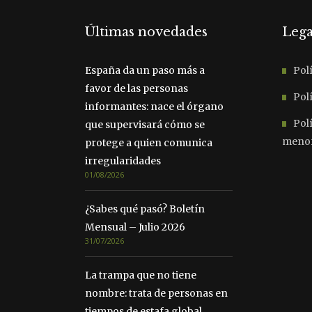
Últimas novedades
Lega
España da un paso más a
Polí
favor de las personas
Polí
informantes: nace el órgano
Pol
que supervisará cómo se
meno
protege a quien comunica
irregularidades
01/08/2026
¿Sabes qué pasó? Boletín
Mensual – Julio 2026
31/07/2026
La trampa que no tiene
nombre: trata de personas en
tiempos de estafa global