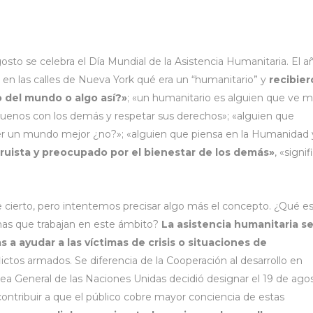
gosto se celebra el Día Mundial de la Asistencia Humanitaria. El a
 en las calles de Nueva York qué era un “humanitario” y
recibie
 del mundo o algo así?»
; «un humanitario es alguien que ve 
ser buenos con los demás y respetar sus derechos»; «alguien que
er un mundo mejor ¿no?»; «alguien que piensa en la Humanidad 
truista y preocupado por el bienestar de los demás»
, «signif
 cierto, pero intentemos precisar algo más el concepto. ¿Qué es
onas que trabajan en este ámbito?
La asistencia humanitaria s
 a ayudar a las víctimas de crisis o situaciones de
ictos armados. Se diferencia de la Cooperación al desarrollo en
ea General de las Naciones Unidas decidió designar el 19 de ago
contribuir a que el público cobre mayor conciencia de estas