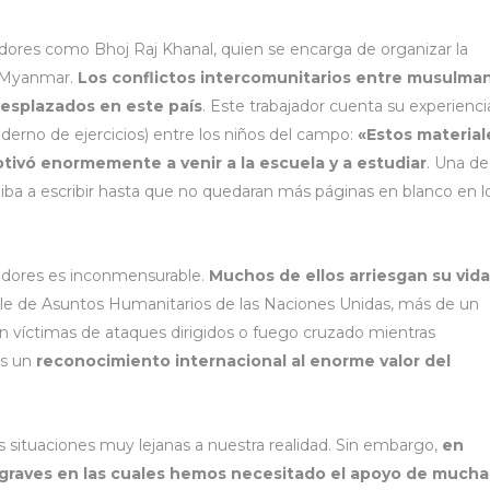
dores como Bhoj Raj Khanal, quien se encarga de organizar la
 Myanmar.
Los conflictos intercomunitarios entre musulma
desplazados en este país
. Este trabajador cuenta su experiencia
aderno de ejercicios) entre los niños del campo:
«Estos material
motivó enormemente a venir a la escuela y a estudiar
. Una de
 iba a escribir hasta que no quedaran más páginas en blanco en l
ajadores es inconmensurable.
Muchos de ellos arriesgan su vida
le de Asuntos Humanitarios de las Naciones Unidas, más de un
on víctimas de ataques dirigidos o fuego cruzado mientras
es un
reconocimiento internacional al enorme valor del
ituaciones muy lejanas a nuestra realidad. Sin embargo,
en
graves en las cuales hemos necesitado el apoyo de mucha