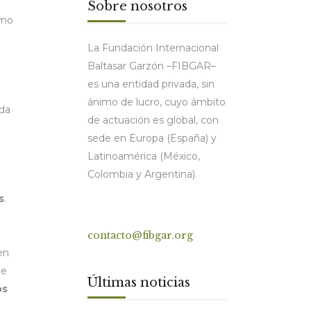
Sobre nosotros
omo
La Fundación Internacional
Baltasar Garzón –FIBGAR–
es una entidad privada, sin
ánimo de lucro, cuyo ámbito
uda
de actuación es global, con
sede en Europa (España) y
Latinoamérica (México,
Colombia y Argentina).
s
.
Contacto
contacto@fibgar.org
en
ue
Últimas noticias
os