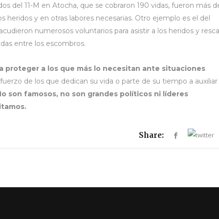
ados del 11-M en Atocha, que se cobraron 190 vidas, fueron más d
los heridos y en otras labores necesarias. Otro ejemplo es el del
udieron numerosos voluntarios para asistir a los heridos y resca
adas entre los escombros.
ra proteger a los que más lo necesitan ante situaciones
sfuerzo de los que dedican su vida o parte de su tiempo a auxiliar
No son famosos, no son grandes políticos ni líderes
itamos.
Share: