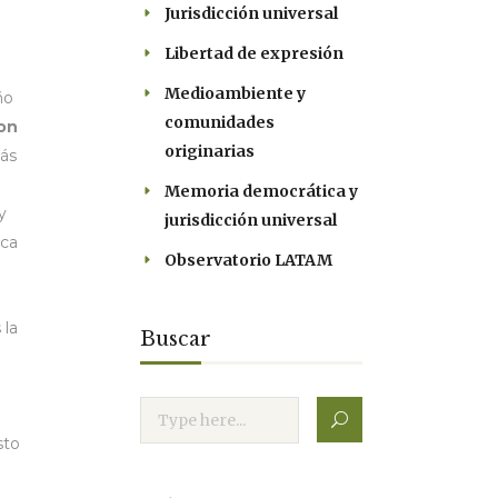
Jurisdicción universal
Libertad de expresión
Medioambiente y
ño
comunidades
ron
originarias
más
Memoria democrática y
y
jurisdicción universal
ica
Observatorio LATAM
 la
Buscar
e
sto