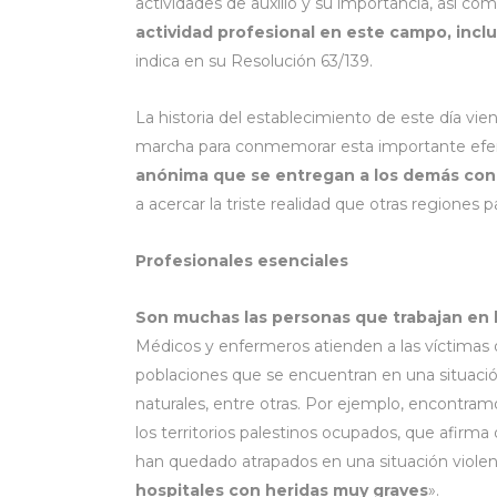
actividades de auxilio y su importancia, así co
actividad profesional en este campo, incl
indica en su Resolución 63/139.
La historia del establecimiento de este día vi
marcha para conmemorar esta importante efemé
anónima que se entregan a los demás con
a acercar la triste realidad que otras regiones 
Profesionales esenciales
Son muchas las personas que trabajan en l
Médicos y enfermeros atienden a las víctimas 
poblaciones que se encuentran en una situación
naturales, entre otras. Por ejemplo, encontr
los territorios palestinos ocupados, que afirm
han quedado atrapados en una situación viole
hospitales con heridas muy graves
».