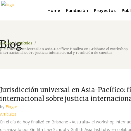
Home
Fundación
Proyectos
Publ
Blog
FIBGAR
/
Artículos
/
Jurisdicción universal en Asia-Pacífico: finaliza en Brisbane el workshop
internacional sobre justicia internacional y rendición de cuentas
Jurisdicción universal en Asia-Pacífico: 
internacional sobre justicia internacion
by
Fibgar
Artículos
En el día de hoy finalizó en Brisbane –Australia– el workshop interna
organizado por Griffith Law School y Griffith Asia Institute, en cola