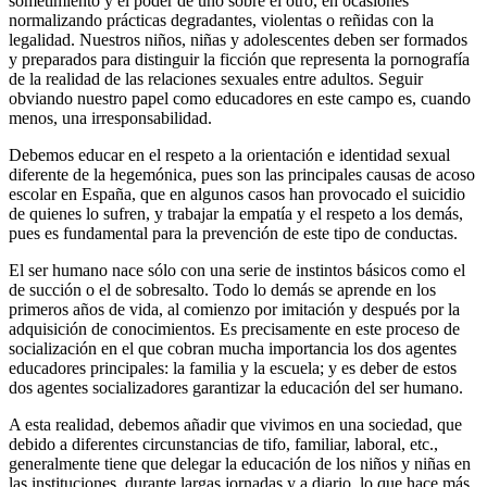
sometimiento y el poder de uno sobre el otro, en ocasiones
normalizando prácticas degradantes, violentas o reñidas con la
legalidad. Nuestros niños, niñas y adolescentes deben ser formados
y preparados para distinguir la ficción que representa la pornografía
de la realidad de las relaciones sexuales entre adultos. Seguir
obviando nuestro papel como educadores en este campo es, cuando
menos, una irresponsabilidad.
Debemos educar en el respeto a la orientación e identidad sexual
diferente de la hegemónica, pues son las principales causas de acoso
escolar en España, que en algunos casos han provocado el suicidio
de quienes lo sufren, y trabajar la empatía y el respeto a los demás,
pues es fundamental para la prevención de este tipo de conductas.
El ser humano nace sólo con una serie de instintos básicos como el
de succión o el de sobresalto. Todo lo demás se aprende en los
primeros años de vida, al comienzo por imitación y después por la
adquisición de conocimientos. Es precisamente en este proceso de
socialización en el que cobran mucha importancia los dos agentes
educadores principales: la familia y la escuela; y es deber de estos
dos agentes socializadores garantizar la educación del ser humano.
A esta realidad, debemos añadir que vivimos en una sociedad, que
debido a diferentes circunstancias de tifo, familiar, laboral, etc.,
generalmente tiene que delegar la educación de los niños y niñas en
las instituciones durante largas jornadas y a diario, lo que hace más