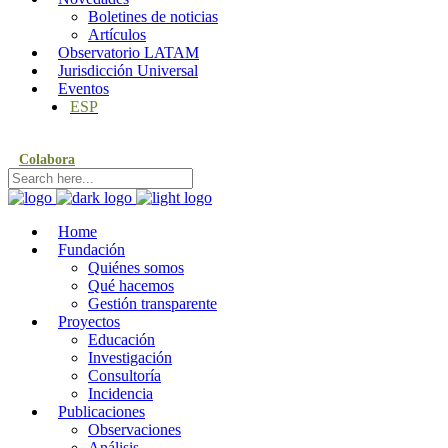
Boletines de noticias
Artículos
Observatorio LATAM
Jurisdicción Universal
Eventos
ESP
Colabora
Home
Fundación
Quiénes somos
Qué hacemos
Gestión transparente
Proyectos
Educación
Investigación
Consultoría
Incidencia
Publicaciones
Observaciones
Análisis