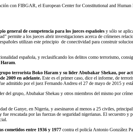
oración con FIBGAR, el European Center for Constitutional and Human 
ipio general de competencia para los jueces españoles
y sólo se aplic
ad” permite a los jueces abrir investigaciones acerca de crímenes relaci
 españoles utilizan este principio de conectividad para construir soluci
ionalidad española, y reclasificando los delitos como terrorismo, consi
 Haram
.
el grupo terrorista Boko Haram y su líder Abubakar Shekau, por a
sde 2009 en adelante.
Este es el primer caso, dice el informe, de terro
 fue admitido por el juez Fernando Andreu el 27 de mayo de 2015 y está
der del grupo, Abubakar Shekau y otros miembros del mismo por crímene
d de Ganye, en Nigeria, y asesinaron al menos a 25 civiles, principalm
fue rescatada por las fuerzas de seguridad nigerianas. El secuestro y 
ial.
tas cometidos entre 1936 y 1977
contra el policía Antonio González Pa