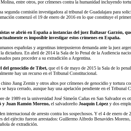
 Molina, entre otros, por crímenes contra la humanidad incluyendo tortur
una segunda comisión investigadora al tribunal de Guadalajara para sol
xhumación comenzó el 19 de enero de 2016 en lo que constituye el prim
istas se abrió en España a instancias del juez Baltasar Garzón, que
ctualmente es imposible investigar estos crímenes en España.
umanos españolas y argentinas interpusieron demanda ante la juez argen
e la dictadura. En abril de 2014 la Sala de lo Penal de la Audiencia nac
usados para proceder a su extradición a Argentina.
l del genocidio de Tíbet,
que el 6 de mayo de 2015 la Sala de lo penal
ualmente hay un recurso en el Tribunal Constitucional.
 chino Jiang Zemin y otros altos por crímenes de genocidio y tortura co
o se haya cerrado, aunque hay una apelación pendiente en el Tribunal C
re de 1989 en la universidad José Simeón Cañas en San Salvador es otro
ró y Juan Ramón Moreno
,
el salvadoreño
Joaquín López
y dos emplea
n internacional de arresto contra los sospechosos. Y el 4 de enero de 2
ales del ejército fueron arrestados: Guillermo Alfredo Benavides More
añola de extradición.