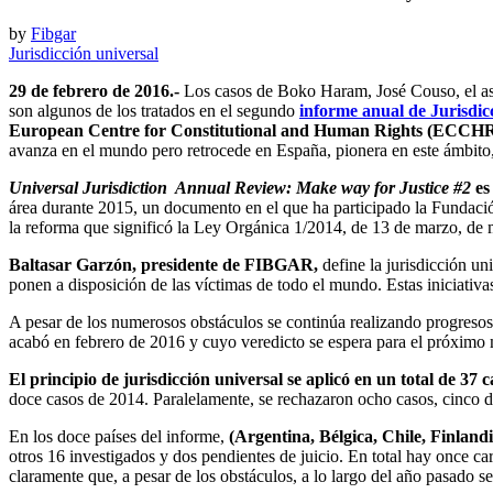
by
Fibgar
Jurisdicción universal
29 de febrero de 2016.-
Los casos de Boko Haram, José Couso, el ases
son algunos de los tratados en el segundo
informe anual de Jurisdic
European Centre for Constitutional and Human Rights (ECCHR)
avanza en el mundo pero retrocede en España, pionera en este ámbito
Universal Jurisdiction Annual Review: Make way for Justice #2
es 
área durante 2015, un documento en el que ha participado la Fundació
la reforma que significó la Ley Orgánica 1/2014, de 13 de marzo, de mod
Baltasar Garzón, presidente de FIBGAR,
define la jurisdicción u
ponen a disposición de las víctimas de todo el mundo. Estas iniciativa
A pesar de los numerosos obstáculos se continúa realizando progresos
acabó en febrero de 2016 y cuyo veredicto se espera para el próximo
El principio de jurisdicción universal se aplicó en un total de 37
doce casos de 2014. Paralelamente, se rechazaron ocho casos, cinco de
En los doce países del informe,
(Argentina, Bélgica, Chile, Finland
otros 16 investigados y dos pendientes de juicio. En total hay once c
claramente que, a pesar de los obstáculos, a lo largo del año pasado se