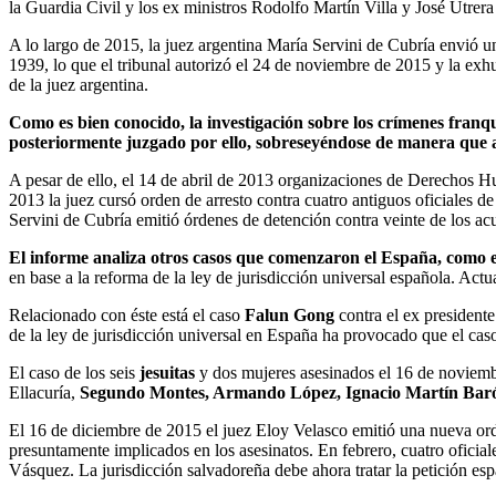
la Guardia Civil y los ex ministros Rodolfo Martín Villa y José Utrera
A lo largo de 2015, la juez argentina María Servini de Cubría envió 
1939, lo que el tribunal autorizó el 24 de noviembre de 2015 y la e
de la juez argentina.
Como es bien conocido, la investigación sobre los crímenes franqu
posteriormente juzgado por ello, sobreseyéndose de manera que a
A pesar de ello, el 14 de abril de 2013 organizaciones de Derechos H
2013 la juez cursó orden de arresto contra cuatro antiguos oficiales d
Servini de Cubría emitió órdenes de detención contra veinte de los ac
El informe analiza otros casos que comenzaron el España, como e
en base a la reforma de la ley de jurisdicción universal española. Act
Relacionado con éste está el caso
Falun Gong
contra el ex presidente
de la ley de jurisdicción universal en España ha provocado que el cas
El caso de los seis
jesuitas
y dos mujeres asesinados el 16 de noviemb
Ellacuría,
Segundo Montes, Armando López, Ignacio Martín Ba
El 16 de diciembre de 2015 el juez Eloy Velasco emitió una nueva orde
presuntamente implicados en los asesinatos. En febrero, cuatro ofici
Vásquez. La jurisdicción salvadoreña debe ahora tratar la petición esp