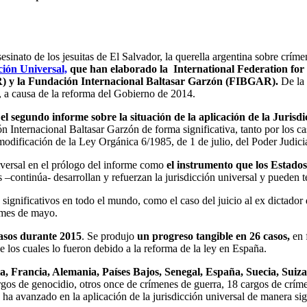
inato de los jesuitas de El Salvador, la querella argentina sobre crí
ción Universal,
que han elaborado la International Federation fo
 y la Fundación Internacional Baltasar Garzón (FIBGAR).
De la 
, a causa de la reforma del Gobierno de 2014.
el
segundo informe sobre la situación de la aplicación de la Jurisdi
n Internacional Baltasar Garzón de forma significativa, tanto por los 
ificación de la Ley Orgánica 6/1985, de 1 de julio, del Poder Judicial, 
niversal en el prólogo del informe como
el instrumento que los Estados
s –continúa- desarrollan y refuerzan la jurisdicción universal y pueden
 significativos en todo el mundo, como el caso del juicio al ex dicta
 mes de mayo.
 casos durante 2015
. Se produjo
un progreso tangible en 26 casos,
en 
 los cuales lo fueron debido a la reforma de la ley en España.
ia, Francia, Alemania, Países Bajos, Senegal, España, Suecia, Suiz
argos de genocidio, otros once de crímenes de guerra, 18 cargos de crí
 ha avanzado en la aplicación de la jurisdicción universal de manera sig