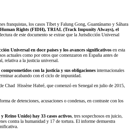
menes franquistas, los casos Tíbet y Falung Gong, Guantánamo y Sáhara
r Human Rights (FIDH), TRIAL (Track Impunity Always), el
lectura de este documento se extrae que la Jurisdicción Universal
cción Universal en doce países y los avances significativos
en esta
casos actuales como por otros que comenzaron en España antes de
relativa a la justicia universal.
 comprometidos con la justicia y sus obligaciones
internacionales
 terminar acabando con el ciclo de impunidad.
dor de Chad Hissène Habré, que comenzó en Senegal en julio de 2015,
forma de detenciones, acusaciones o condenas, en contraste con los
a y Reino Unido) hay 33 casos activos
, tres sospechosos en juicio,
menes contra la humanidad y 17 de tortura. El informe demuestra
nificativa.