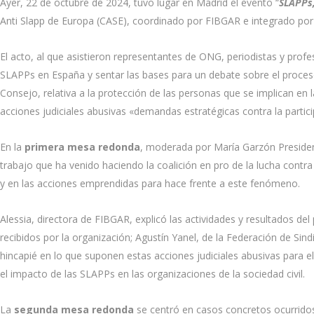
Ayer, 22 de octubre de 2024, tuvo lugar en Madrid el evento “
SLAPPs,
Anti Slapp de Europa (CASE), coordinado por FIBGAR e integrado por
El acto, al que asistieron representantes de ONG, periodistas y profe
SLAPPs en España y sentar las bases para un debate sobre el proces
Consejo, relativa a la protección de las personas que se implican en 
acciones judiciales abusivas «demandas estratégicas contra la partic
En la
primera mesa redonda
, moderada por María Garzón Preside
trabajo que ha venido haciendo la coalición en pro de la lucha cont
y en las acciones emprendidas para hace frente a este fenómeno.
Alessia, directora de FIBGAR, explicó las actividades y resultados d
recibidos por la organización; Agustín Yanel, de la Federación de Sindi
hincapié en lo que suponen estas acciones judiciales abusivas para e
el impacto de las SLAPPs en las organizaciones de la sociedad civil.
La
segunda mesa redonda
se centró en casos concretos ocurridos 