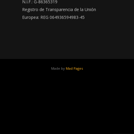
N.I.F.: G-86365319
Registro de Transparencia de la Unión
Europea: REG 064936594983-45
Made by
Mad Pages
x
facebook
youtube
instagram