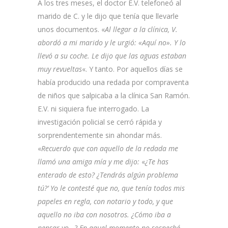
A los tres meses, el doctor E.V. telefoneó al
marido de C. y le dijo que tenía que llevarle
unos documentos. «
Al llegar a la clínica, V.
abordó a mi marido y le urgió: «Aquí no». Y lo
llevó a su coche. Le dijo que las aguas estaban
muy revueltas
«. Y tanto. Por aquellos días se
había producido una redada por compraventa
de niños que salpicaba a la clínica San Ramón.
E.V. ni siquiera fue interrogado. La
investigación policial se cerró rápida y
sorprendentemente sin ahondar más.
«
Recuerdo que con aquello de la redada me
llamó una amiga mía y me dijo:
«
¿Te has
enterado de esto? ¿Tendrás algún problema
tú?’ Yo le contesté que no, que tenía todos mis
papeles en regla, con notario y todo, y que
aquello no iba con nosotros. ¿Cómo iba a
pensar yo…? En aquel momento no sospeché