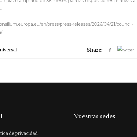
n un plazo ampliado de 36 meses para las disposiciones relativas a
.
onsilium.europa.eu/en/press/press-releases/2026/04/21/council-
n/
niversal
Share:
l
Nuestras sedes
tica de privacidad