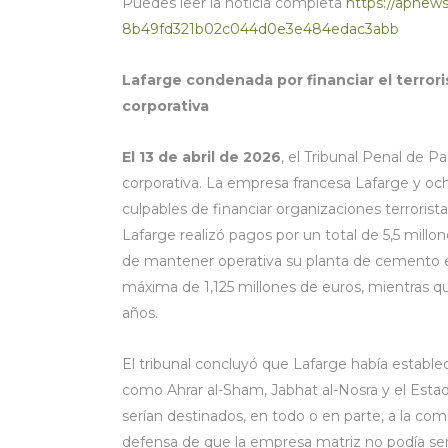
Puedes leer la noticia completa
https://apnews
8b49fd321b02c044d0e3e484edac3abb
Lafarge condenada por financiar el terrori
corporativa
El 13 de abril de 2026
, el Tribunal Penal de P
corporativa. La empresa francesa Lafarge y ocho
culpables de financiar organizaciones terrorista
Lafarge realizó pagos por un total de 5,5 millon
de mantener operativa su planta de cemento en
máxima de 1,125 millones de euros, mientras que
años.
El tribunal concluyó que Lafarge había establ
como Ahrar al-Sham, Jabhat al-Nosra y el Est
serían destinados, en todo o en parte, a la co
defensa de que la empresa matriz no podía ser re