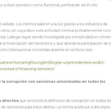
nto a nivel operativo como funcional, perforando así el velo
islado. Los hechos salieron a la luz gracias a los esfuerzos de
s sirios, sin cuya labor esta actividad criminal probablemente nun
ntinúa: Lafarge sigue siendo investigada por complicidad en críme
la financiación del terrorismo y que aborda la participación de l
cho internacional cometidas durante el conflicto sirio.
usiness-humanrights.org/en/blog/an-unprecedented-verdict-
nvicted-of-financing-terrorism/
r la corrupción con sanciones armonizadas en todos los
 directiva
que armoniza la definición de corrupción en todos lo
e sanciones para estos delitos. La norma sustituye a dos leyes