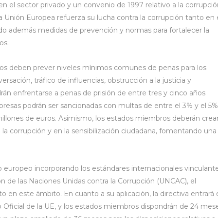
n el sector privado y un convenio de 1997 relativo a la corrupci
 la Unión Europea refuerza su lucha contra la corrupción tanto en 
ndo además medidas de prevención y normas para fortalecer la
os.
ros deben prever niveles mínimos comunes de penas para los
rsación, tráfico de influencias, obstrucción a la justicia y
odrán enfrentarse a penas de prisión de entre tres y cinco años
presas podrán ser sancionadas con multas de entre el 3% y el 5%
millones de euros. Asimismo, los estados miembros deberán crea
la corrupción y en la sensibilización ciudadana, fomentando una
ivo europeo incorporando los estándares internacionales vinculant
n de las Naciones Unidas contra la Corrupción (UNCAC), el
 en este ámbito. En cuanto a su aplicación, la directiva entrará
rio Oficial de la UE, y los estados miembros dispondrán de 24 mes