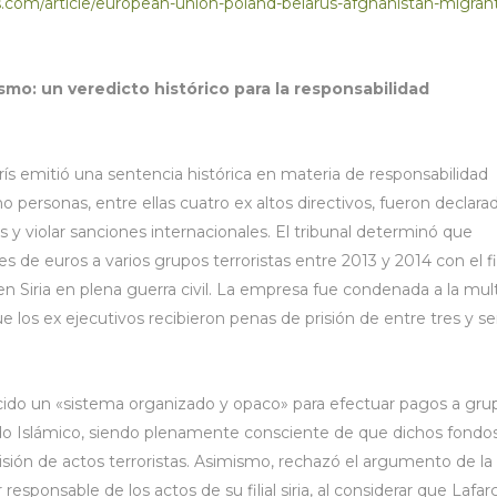
.com/article/european-union-poland-belarus-afghanistan-migran
smo: un veredicto histórico para la responsabilidad
arís emitió una sentencia histórica en materia de responsabilidad
 personas, entre ellas cuatro ex altos directivos, fueron declara
s y violar sanciones internacionales. El tribunal determinó que
es de euros a varios grupos terroristas entre 2013 y 2014 con el f
 Siria en plena guerra civil. La empresa fue condenada a la mul
 los ex ejecutivos recibieron penas de prisión de entre tres y se
ecido un «sistema organizado y opaco» para efectuar pagos a gru
ado Islámico, siendo plenamente consciente de que dichos fondo
misión de actos terroristas. Asimismo, rechazó el argumento de la
sponsable de los actos de su filial siria, al considerar que Lafar