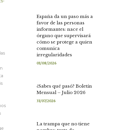
ts-
España da un paso más a
favor de las personas
informantes: nace el
órgano que supervisará
cómo se protege a quien
comunica
das
irregularidades
01/08/2026
in
ta
is
¿Sabes qué pasó? Boletín
Mensual – Julio 2026
31/07/2026
pos
s
La trampa que no tiene
ge