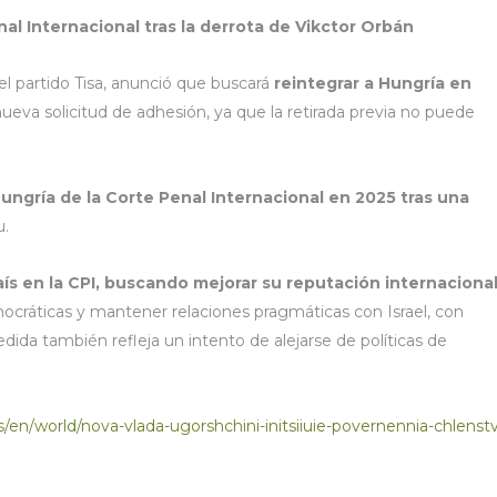
nal Internacional tras la derrota de Vikctor Orbán
del partido Tisa, anunció que buscará
reintegrar a Hungría en
ueva solicitud de adhesión, ya que la retirada previa no puede
 Hungría de la Corte Penal Internacional en 2025 tras una
u.
aís en la CPI, buscando mejorar su reputación internacional
mocráticas y mantener relaciones pragmáticas con Israel, con
dida también refleja un intento de alejarse de políticas de
s/en/world/nova-vlada-ugorshchini-initsiiuie-povernennia-chlenst