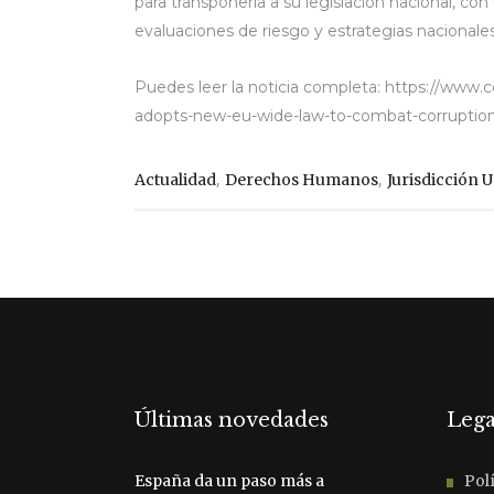
para transponerla a su legislación nacional, co
evaluaciones de riesgo y estrategias nacionales
Puedes leer la noticia completa: https://www.c
adopts-new-eu-wide-law-to-combat-corruptio
,
,
Actualidad
Derechos Humanos
Jurisdicción U
Últimas novedades
Lega
España da un paso más a
Polí