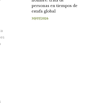
nombre: trata de
personas en tiempos de
estafa global
30/07/2026
ca
nes
a
s