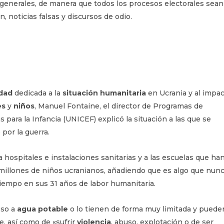
s generales, de manera que todos los procesos electorales sean
, noticias falsas y discursos de odio.
dad
dedicada a la
situación humanitaria
en Ucrania y al impa
es
y
niños
, Manuel Fontaine, el director de Programas de
para la Infancia (UNICEF) explicó la situación a las que se
 por la guerra.
 hospitales e instalaciones sanitarias y a las escuelas que ha
millones de niños ucranianos, añadiendo que es algo que nun
tiempo en sus 31 años de labor humanitaria.
eso a
agua potable
o lo tienen de forma muy limitada y puede
e, así como de «sufrir
violencia
, abuso, explotación o de ser