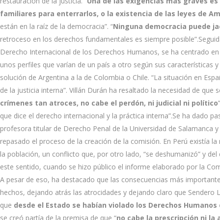
restauración de la justicia. “
Una de las exigencias más graves es 
familiares para enterrarlos, o la existencia de las leyes de Am
están en la raíz de la democracia”. “
Ninguna democracia puede jac
retroceso en los derechos fundamentales es siempre posible”.Seguida
Derecho Internacional de los Derechos Humanos, se ha centrado en l
unos perfiles que varían de un país a otro según sus características y l
solución de Argentina a la de Colombia o Chile. “La situación en Españ
de la justicia interna”. Villán Durán ha resaltado la necesidad de que
crímenes tan atroces, no cabe el perdón, ni judicial ni político
que dice el derecho internacional y la práctica interna”.Se ha dado pa
profesora titular de Derecho Penal de la Universidad de Salamanca y 
repasado el proceso de la creación de la comisión. En Perú existía l
la población, un conflicto que, por otro lado, “se deshumanizó” y del
este sentido, cuando se hizo público el informe elaborado por la Co
A pesar de eso, ha destacado que las consecuencias más importantes 
hechos, dejando atrás las atrocidades y dejando claro que Sendero L
que
desde el Estado se habían violado los Derechos Humanos 
se creó partía de la premisa de que “
no cabe la prescripción ni la