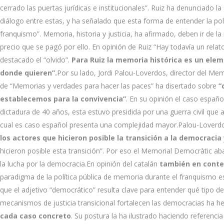
cerrado las puertas jurídicas e institucionales”. Ruiz ha denunciado l
diálogo entre estas, y ha señalado que esta forma de entender la po
franquismo”. Memoria, historia y justicia, ha afirmado, deben ir de 
precio que se pagó por ello. En opinión de Ruiz “Hay todavía un relato
destacado el “olvido”.
Para Ruiz la memoria histórica es un elem
donde quieren”.
Por su lado, Jordi Palou-Loverdos, director del Mem
de “Memorias y verdades para hacer las paces” ha disertado sobre
“
establecemos para la convivencia”
. En su opinión el caso españo
dictadura de 40 años, esta estuvo presidida por una guerra civil que a 
cual es caso español presenta una complejidad mayor.Palou-Loverd
los actores que hicieron posible la transición a la democracia
hicieron posible esta transición”. Por eso el Memorial Democràtic ab
la lucha por la democracia.En opinión del catalán
también en contex
paradigma de la política pública de memoria durante el franquismo es 
que el adjetivo “democrático” resulta clave para entender qué tipo d
mecanismos de justicia transicional fortalecen las democracias ha h
cada caso concreto
. Su postura la ha ilustrado haciendo referenci