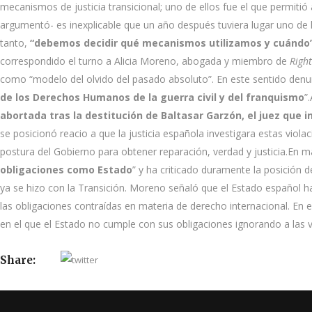
mecanismos de justicia transicional; uno de ellos fue el que permitió 
argumentó- es inexplicable que un año después tuviera lugar uno de l
tanto,
“debemos decidir qué mecanismos utilizamos y cuándo
correspondido el turno a Alicia Moreno, abogada y miembro de
Right
como “modelo del olvido del pasado absoluto”. En este sentido denu
de los Derechos Humanos de la guerra civil y del franquismo
”
abortada tras la destitución de Baltasar Garzón, el juez que 
se posicionó reacio a que la justicia española investigara estas vio
postura del Gobierno para obtener reparación, verdad y justicia.En mat
obligaciones como Estado
” y ha criticado duramente la posición d
ya se hizo con la Transición. Moreno señaló que el Estado español h
las obligaciones contraídas en materia de derecho internacional. En e
en el que el Estado no cumple con sus obligaciones ignorando a las v
Share: