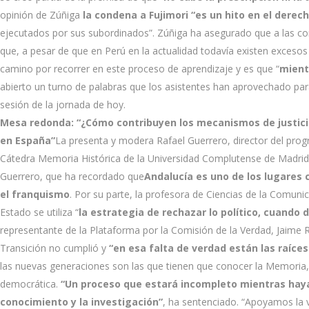
opinión de Zúñiga
la condena a Fujimori “es un hito en el derec
ejecutados por sus subordinados”. Zúñiga ha asegurado que a las com
que, a pesar de que en Perú en la actualidad todavía existen excesos
camino por recorrer en este proceso de aprendizaje y es que “
mient
abierto un turno de palabras que los asistentes han aprovechado par
sesión de la jornada de hoy.
Mesa redonda: “¿Cómo contribuyen los mecanismos de justicia 
en España”
La presenta y modera Rafael Guerrero, director del pro
Cátedra Memoria Histórica de la Universidad Complutense de Madrid (
Guerrero, que ha recordado que
Andalucía es uno de los lugares 
el franquismo
. Por su parte, la profesora de Ciencias de la Comuni
Estado se utiliza “
la estrategia de rechazar lo político, cuando
representante de la Plataforma por la Comisión de la Verdad, Jaime R
Transición no cumplió y
“en esa falta de verdad están las raíce
las nuevas generaciones son las que tienen que conocer la Memoria
democrática.
“Un proceso que estará incompleto mientras haya
conocimiento y la investigación”
, ha sentenciado. “Apoyamos la v