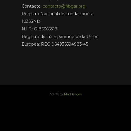
Contacto:
contacto@fibgar.org
Registro Nacional de Fundaciones:
1035SND.
N.I.F.: G-86365319
Registro de Transparencia de la Unión
Europea: REG 064936594983-45
Made by
Mad Pages
x
facebook