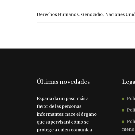
,
,
Derechos Humanos
Genocidio
Naciones Uni
Últimas novedades
Lega
España da un paso más a
Polí
favor de las personas
Polí
informantes: nace el órgano
Pol
que supervisará cómo se
meno
protege a quien comunica