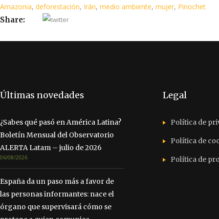
Amazonia
,
deforestación
,
Irán
,
medio ambiente
,
mujer
,
Pinochet
Share:
Últimas novedades
Legal
¿Sabes qué pasó en América Latina?
Política de pr
Boletín Mensual del Observatorio
Política de co
ALERTA Latam – julio de 2026
06/08/2026
Política de p
España da un paso más a favor de
las personas informantes: nace el
órgano que supervisará cómo se