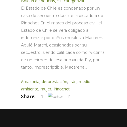
Boletin de noticias
,
Sin categorizar
El Estado de Chile es condenado por un
caso de secuestro durante la dictadura de
Pinochet En el marco del proceso civil, el
Estado de Chile se verá obligado a
indemnizar por daños morales a Macarena
Aguló Marchi, ocasionados por su
secuestro, siendo calificada como “víctima
de un crimen de lesa humanidad” y, por
tanto, imprescriptible. Macarena...
Amazonia
,
deforestación
,
Irán
,
medio
ambiente
,
mujer
,
Pinochet
Share: