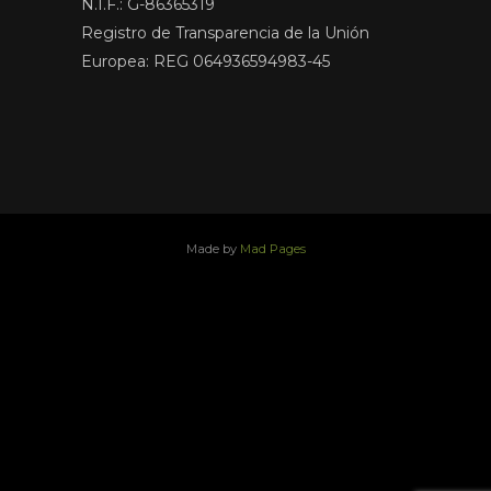
N.I.F.: G-86365319
Registro de Transparencia de la Unión
Europea: REG 064936594983-45
Made by
Mad Pages
x
facebook
youtube
instagram