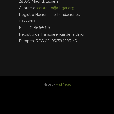
28030 Madrid, España
Contacto:
contacto@fibgar.org
Registro Nacional de Fundaciones:
1035SND.
N.I.F.: G-86365319
Registro de Transparencia de la Unión
Europea: REG 064936594983-45
Made by
Mad Pages
x
facebook