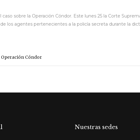
 caso sobre la Operación Cóndor. Este lunes 25 la Corte Suprema d
e los agentes pertenecientes a la policía secreta durante la dicta
,
Operación Cóndor
l
Nuestras sedes