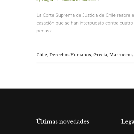
La Corte Suprema de Justicia de Chile reabre el
casación que se han interpuesto contra cuatro d
penas a...
,
,
,
Chile
Derechos Humanos
Grecia
Marruecos
Últimas novedades
Lega