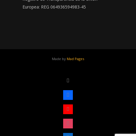
Europea: REG 064936594983-45
Made by
Mad Pages
x
facebook
youtube
instagram
linkedin