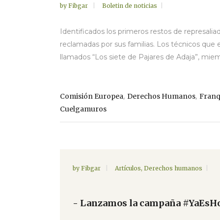
by
Fibgar
Boletin de noticias
Identificados los primeros restos de represali
reclamadas por sus familias. Los técnicos que e
llamados “Los siete de Pajares de Adaja”, miem
,
,
Comisión Europea
Derechos Humanos
Fran
Cuelgamuros
by
Fibgar
Artículos
,
Derechos humanos
- Lanzamos la campaña #YaEsHor