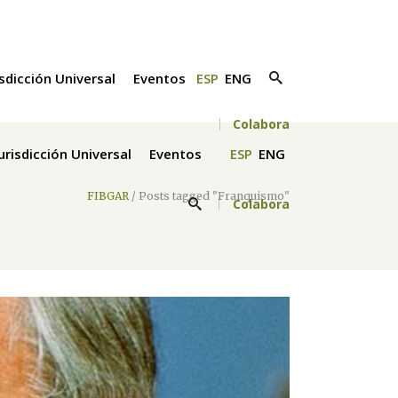
isdicción Universal
Eventos
ESP
ENG
Colabora
Jurisdicción Universal
Eventos
ESP
ENG
FIBGAR
/
Posts tagged "Franquismo"
Colabora