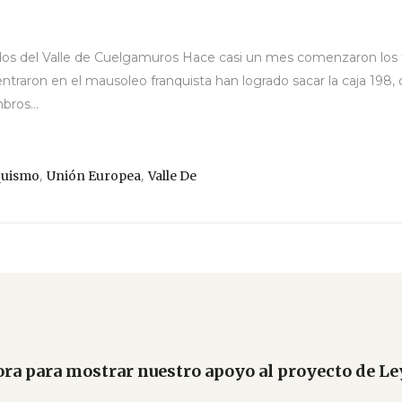
ados del Valle de Cuelgamuros Hace casi un mes comenzaron los t
ntraron en el mausoleo franquista han logrado sacar la caja 198, 
bros...
,
,
quismo
Unión Europea
Valle De
a para mostrar nuestro apoyo al proyecto de L