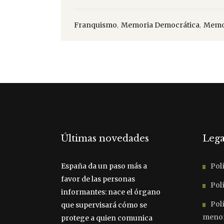
,
,
Franquismo
Memoria Democrática
Memor
Últimas novedades
Lega
España da un paso más a
Polí
favor de las personas
Polí
informantes: nace el órgano
Pol
que supervisará cómo se
meno
protege a quien comunica