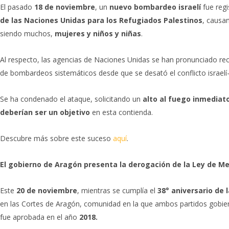
El pasado
18 de noviembre
, un
nuevo bombardeo israelí
fue reg
de las Naciones Unidas para los Refugiados Palestinos
, causan
siendo muchos,
mujeres y niños y niñas
.
Al respecto, las agencias de Naciones Unidas se han pronunciado re
de bombardeos sistemáticos desde que se desató el conflicto israelí-
Se ha condenado el ataque, solicitando un
alto al fuego inmediat
deberían ser un objetivo
en esta contienda.
Descubre más sobre este suceso
aquí
.
El gobierno de Aragón presenta la derogación de la Ley de Me
Este
20 de noviembre
, mientras se cumplía el
38° aniversario de 
en las Cortes de Aragón, comunidad en la que ambos partidos gobier
fue aprobada en el año
2018.