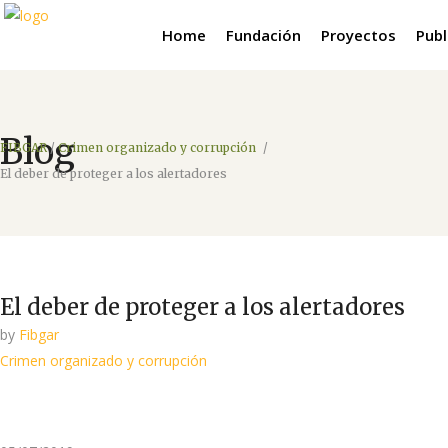
Home
Fundación
Proyectos
Publ
Blog
FIBGAR
/
Crimen organizado y corrupción
/
El deber de proteger a los alertadores
El deber de proteger a los alertadores
by
Fibgar
Crimen organizado y corrupción