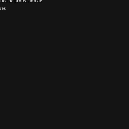
ítica de protección de
res