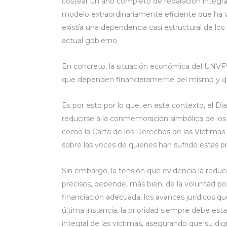
costear un año completo de reparación integral
modelo extraordinariamente eficiente que ha v
existía una dependencia casi estructural de lo
actual gobierno.
En concreto, la situación económica del UNVFV
que dependen financieramente del mismo y que,
Es por esto por lo que, en este contexto, el Dí
reducirse a la conmemoración simbólica de lo
como la Carta de los Derechos de las Víctimas 
sobre las voces de quienes han sufrido estas pr
Sin embargo, la tensión que evidencia la redu
precisos, depende, más bien, de la voluntad pol
financiación adecuada, los avances jurídicos q
última instancia, la prioridad siempre debe esta
integral de las víctimas, asegurando que su di