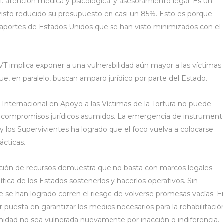
: atención médica y psicológica, y asesoramiento legal. Es un
isto reducido su presupuesto en casi un 85%. Esto es porque
s aportes de Estados Unidos que se han visto minimizados con el
T implica exponer a una vulnerabilidad aún mayor a las víctimas
 en paralelo, buscan amparo jurídico por parte del Estado.
a Internacional en Apoyo a las Víctimas de la Tortura no puede
s compromisos jurídicos asumidos. La emergencia de instrument
y los Supervivientes ha logrado que el foco vuelva a colocarse
ácticas.
cción de recursos demuestra que no basta con marcos legales
ítica de los Estados sostenerlos y hacerlos operativos. Sin
ue se han logrado corren el riesgo de volverse promesas vacías. E
r puesta en garantizar los medios necesarios para la rehabilitació
gnidad no sea vulnerada nuevamente por inacción o indiferencia.