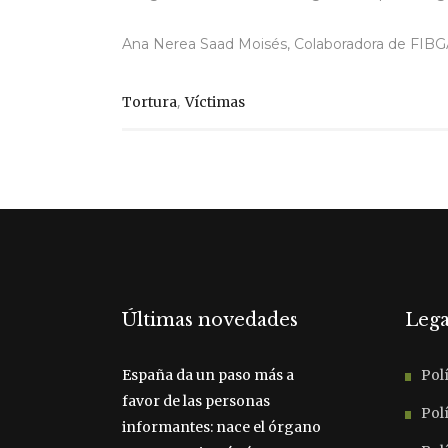
Ana Nerea Saad Moisés, Colaboradora de FIB
,
Tortura
Víctimas
Últimas novedades
Lega
España da un paso más a
Polí
favor de las personas
Polí
informantes: nace el órgano