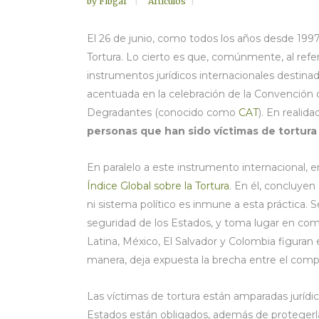
by
Fibgar
Artículos
El 26 de junio, como todos los años desde 1997
Tortura. Lo cierto es que, comúnmente, al refer
instrumentos jurídicos internacionales destinado
acentuada en la celebración de la Convención c
Degradantes (conocido como
CAT
). En realid
personas que han sido víctimas de tortura
En paralelo a este instrumento internacional, e
Índice Global sobre la Tortura
. En él, concluyen
ni sistema político es inmune a esta práctica. 
seguridad de los Estados, y toma lugar en com
Latina, México, El Salvador y Colombia figuran e
manera, deja expuesta la brecha entre el compro
Las víctimas de tortura están amparadas jurídic
Estados están obligados, además de protegerlas