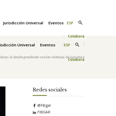
Jurisdicción Universal
Eventos
ESP
Colabora
risdicción Universal
Eventos
ESP
dono: la deuda pendiente con las víctimas de la tortura
Colabora
Redes sociales
@Fibgar
FIBGAR