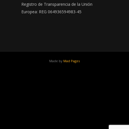
Registro de Transparencia de la Unión
Europea: REG 064936594983-45
Made by
Mad Pages
x
facebook
youtube
instagram
linkedin