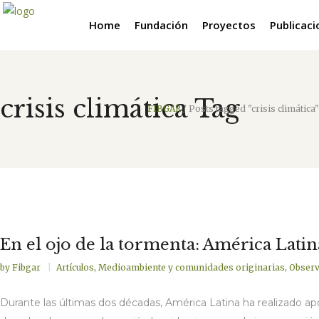
Home
Fundación
Proyectos
Publicac
crisis climática Tag
FIBGAR
/
Posts tagged "crisis climática"
En el ojo de la tormenta: América Latina
by
Fibgar
Artículos
,
Medioambiente y comunidades originarias
,
Observ
Durante las últimas dos décadas, América Latina ha realizado ap