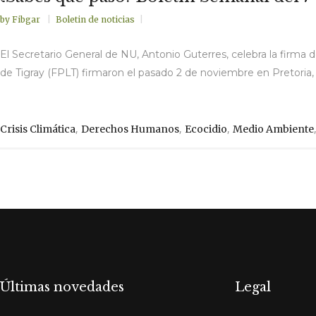
by
Fibgar
Boletin de noticias
El Secretario General de NU, Antonio Guterres, celebra la firma 
de Tigray (FPLT) firmaron el pasado 2 de noviembre en Pretoria,
,
,
,
Crisis Climática
Derechos Humanos
Ecocidio
Medio Ambiente
Últimas novedades
Legal