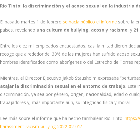
Rio Tinto: la discriminación y el acoso sexual en la industria d
El pasado martes 1 de febrero
se hacía público el informe
sobre la em
países, revelando
una cultura de bullying, acoso y racismo
, y
21
Entre los diez mil empleados encuestados, casi la mitad dieron decla
recoge que alrededor del 30% de las mujeres han sufrido acoso sexua
hombres identificados como aborígenes o del Estrecho de Torres rep
Mientras, el Director Ejecutivo Jakob Stausholm expresaba “perturbac
atajar la discriminación sexual en el entorno de trabajo
. Este 
discriminación, ya sea por género, origen, nacionalidad, edad o cualq
trabajadores y, más importante aún, su integridad física y moral.
Lee más sobre el informe que ha hecho tambalear Rio Tinto:
https:/
harassment-racism-bullying-2022-02-01/