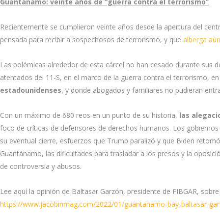
Guantánamo: veinte años de “guerra contra el terrorismo”
Recientemente se cumplieron veinte años desde la apertura del cen
pensada para recibir a sospechosos de terrorismo, y que
alberga aún
Las polémicas alrededor de esta cárcel no han cesado durante sus 
atentados del 11-S, en el marco de la guerra contra el terrorismo, e
estadounidenses
, y donde abogados y familiares no pudieran entra
Con un máximo de 680 reos en un punto de su historia,
las alegaci
foco de críticas de defensores de derechos humanos. Los gobiernos
su eventual cierre, esfuerzos que Trump paralizó y que Biden retomó
Guantánamo, las dificultades para trasladar a los presos y la oposició
de controversia y abusos.
Lee aquí la opinión de Baltasar Garzón, presidente de FIBGAR, sobre
https://www.jacobinmag.com/2022/01/guantanamo-bay-baltasar-garzon