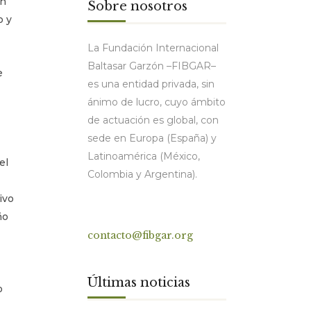
an
Sobre nosotros
o y
La Fundación Internacional
Baltasar Garzón –FIBGAR–
e
es una entidad privada, sin
ánimo de lucro, cuyo ámbito
de actuación es global, con
sede en Europa (España) y
Latinoamérica (México,
el
Colombia y Argentina).
ivo
ño
Contacto
contacto@fibgar.org
Últimas noticias
o