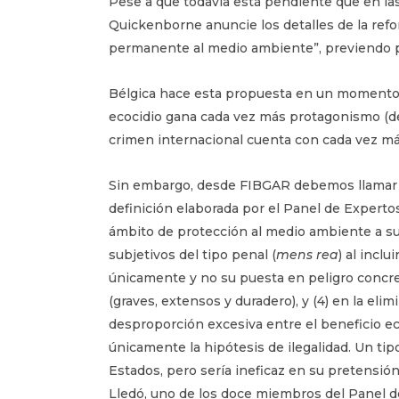
Pese a que todavía está pendiente que en las
Quickenborne anuncie los detalles de la refor
permanente al medio ambiente”, previendo pe
Bélgica hace esta propuesta en un momento cla
ecocidio gana cada vez más protagonismo (d
crimen internacional cuenta con cada vez m
Sin embargo, desde FIBGAR debemos llamar 
definición elaborada por el Panel de Expertos
ámbito de protección al medio ambiente a su
subjetivos del tipo penal (
mens rea
) al inclu
únicamente y no su puesta en peligro concret
(graves, extensos y duradero), y (4) en la elim
desproporción excesiva entre el beneficio e
únicamente la hipótesis de ilegalidad. Un tip
Estados, pero sería ineficaz en su pretensión
Lledó, uno de los doce miembros del Panel 