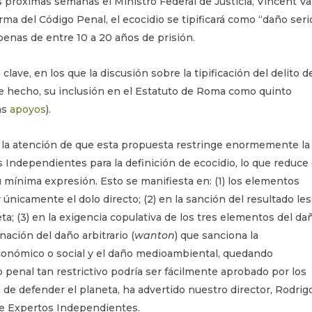
 próximas semanas el Ministro Federal de Justicia, Vincent V
ma del Código Penal, el ecocidio se tipificará como “daño seri
nas de entre 10 a 20 años de prisión.
ve, en los que la discusión sobre la tipificación del delito d
e hecho, su inclusión en el Estatuto de Roma como quinto
ás
apoyos
).
la atención de que esta propuesta restringe enormemente la
 Independientes para la definición de ecocidio, lo que reduce 
 mínima expresión. Esto se manifiesta en: (1) los elementos
ir únicamente el dolo directo; (2) en la sanción del resultado les
a; (3) en la exigencia copulativa de los tres elementos del da
inación del daño arbitrario (
wanton
) que sanciona la
conómico o social y el daño medioambiental, quedando
o penal tan restrictivo podría ser fácilmente aprobado por los
 de defender el planeta, ha advertido nuestro director, Rodrig
de Expertos Independientes.