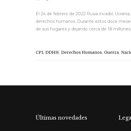
El 24 de febrero de 2022 Rusia invadió Ucrania,
derechos humanos. Durante estos doce meses, e
de sus hogares y dejando cerca de 18 millones.
,
,
,
,
CPI
DDHH
Derechos Humanos
Guerra
Naci
Últimas novedades
Lega