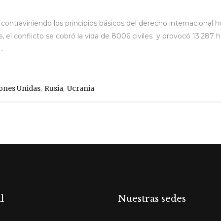
 contraviniendo los principios básicos del derecho internacional 
l conflicto se cobró la vida de 8006 civiles y provocó 13.287 h
..
,
,
ones Unidas
Rusia
Ucrania
l
Nuestras sedes