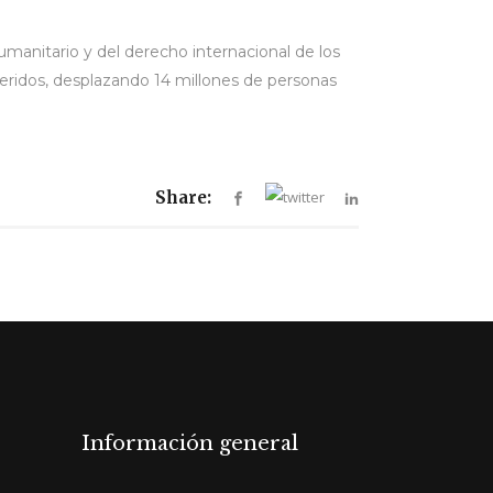
humanitario y del derecho internacional de los
eridos, desplazando 14 millones de personas
Share:
Información general