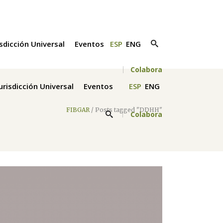
isdicción Universal
Eventos
ESP
ENG
Colabora
Jurisdicción Universal
Eventos
ESP
ENG
FIBGAR
/
Posts tagged "DDHH"
Colabora