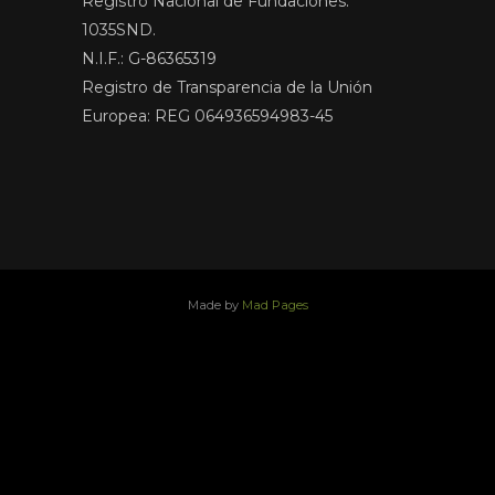
Registro Nacional de Fundaciones:
1035SND.
N.I.F.: G-86365319
Registro de Transparencia de la Unión
Europea: REG 064936594983-45
Made by
Mad Pages
x
facebook
youtube