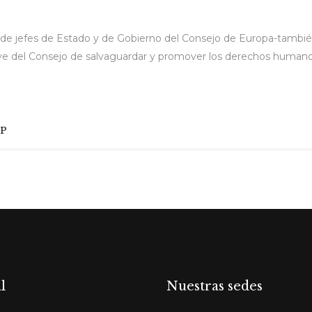
e de jefes de Estado y de Gobierno del Consejo de Europa-tamb
lave del Consejo de salvaguardar y promover los derechos humano
PP
l
Nuestras sedes