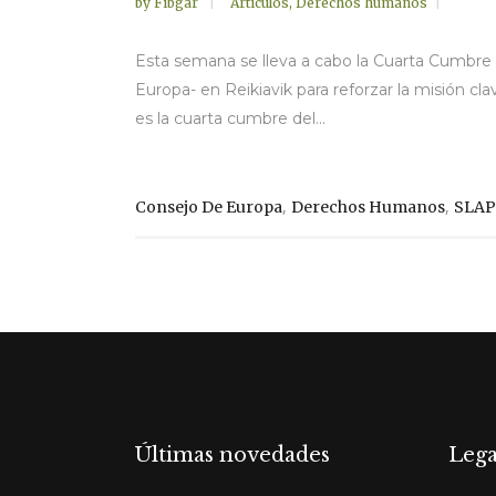
by
Fibgar
Artículos
,
Derechos humanos
Esta semana se lleva a cabo la Cuarta Cumbr
Europa- en Reikiavik para reforzar la misión c
es la cuarta cumbre del...
,
,
Consejo De Europa
Derechos Humanos
SLA
Últimas novedades
Lega