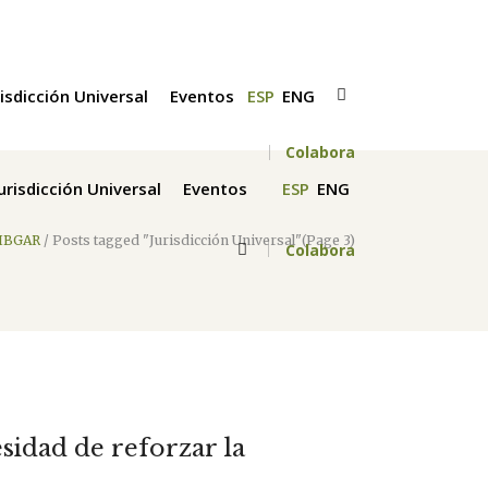
risdicción Universal
Eventos
ESP
ENG
Colabora
Jurisdicción Universal
Eventos
ESP
ENG
IBGAR
/
Posts tagged "Jurisdicción Universal"
(Page 3)
Colabora
sidad de reforzar la