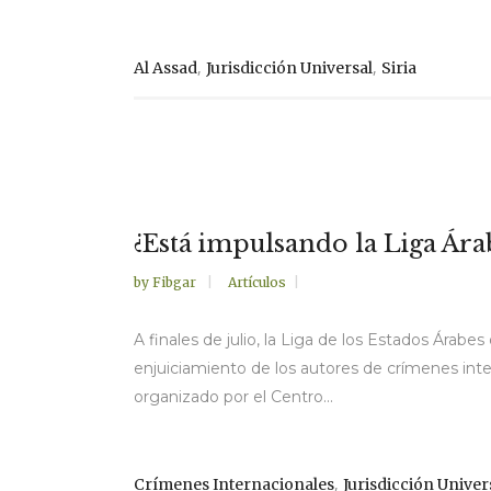
,
,
Al Assad
Jurisdicción Universal
Siria
¿Está impulsando la Liga Árab
by
Fibgar
Artículos
A finales de julio, la Liga de los Estados Árabes
enjuiciamiento de los autores de crímenes inte
organizado por el Centro...
,
Crímenes Internacionales
Jurisdicción Univer